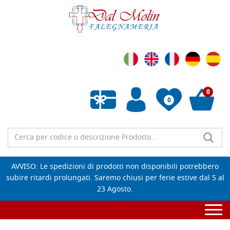
0
0
Wishlist vuota
AVVISO: Le spedizioni di prodotti non disponibili potrebbero
subire ritardi prolungati. Saremo chiusi per ferie estive dal 5 al
23 Agosto.
Togg
navi