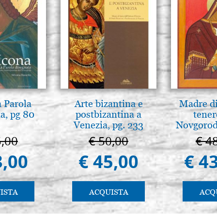
a Parola
Arte bizantina e
Madre di
a, pg 80
postbizantina a
tener
Venezia, pg. 233
Novgorod
5,00
€ 50,00
€ 4
3,00
€ 45,00
€ 4
ISTA
ACQUISTA
ACQ