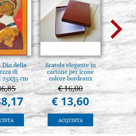
 Dio della
Scatola elegante in
L'orizz
ezza di
cartone per icone
antico 
 25x35 cm
colore bordeaux
immagin
86,85
€ 16,00
€ 1
38,17
€ 13,60
€ 1
UISTA
ACQUISTA
AC