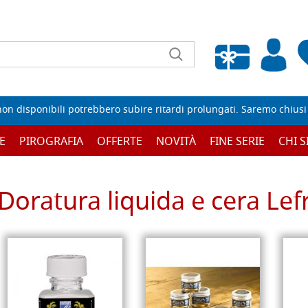
Wishlist vuota
non disponibili potrebbero subire ritardi prolungati. Saremo chiusi p
E
PIROGRAFIA
OFFERTE
NOVITÀ
FINE SERIE
CHI 
Doratura liquida e cera Lef