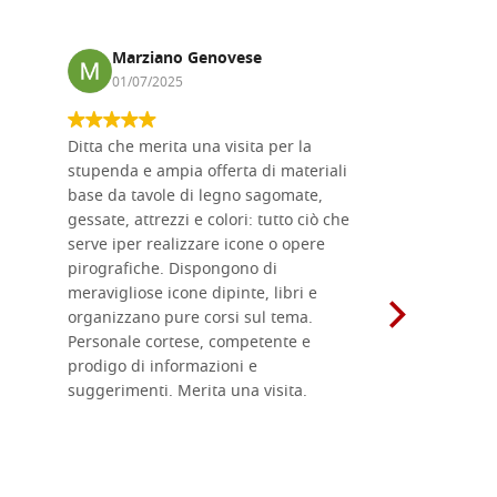
Marziano Genovese
Anna
01/07/2025
17/02
Ditta che merita una visita per la
Le tavole i
stupenda e ampia offerta di materiali
da me acqu
base da tavole di legno sagomate,
fornitissi
gessate, attrezzi e colori: tutto ciò che
per esegui
serve iper realizzare icone o opere
un ottimo 
pirografiche. Dispongono di
sono dispo
meravigliose icone dipinte, libri e
di formati
organizzano pure corsi sul tema.
l'imballagg
Personale cortese, competente e
ricevuti c
prodigo di informazioni e
Complimen
suggerimenti. Merita una visita.