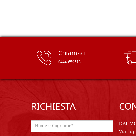
immediatamente nei miei preferiti il
sito, dal quale conto di ordinare
spesso :) Grazie mille!
Chiamaci
0444-659513
RICHIESTA
CON
DAL MO
Via Lup