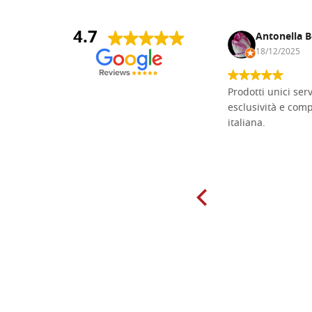
4.7
Andrea Monguzzi
Antonella B
15/01/2025
18/12/2025
Non pratico l'iconografia, ma mi
Prodotti unici ser
cimento con il chip carving. Ho girato
esclusività e com
mari e monti online alla ricerca di
italiana.
tavole di tiglio per poter coltivare il
mio hobby, e ne ho comprate diverse
da diversi fornitori. Ho sempre speso
molto per delle tavole scadenti. Un
giorno sono finito, per caso, sul sito
della Falegnameria Dal Molin e mi si
è aperto un mondo. Tavole di tutte le
misure, e anche di forme particolari...
Ne ho ordinata qualcuna per provare
e devo dire: FINALMENTE! Finalmente
delle tavole di alta qualità, ben
rifinite e a prezzi onesti. Inserito