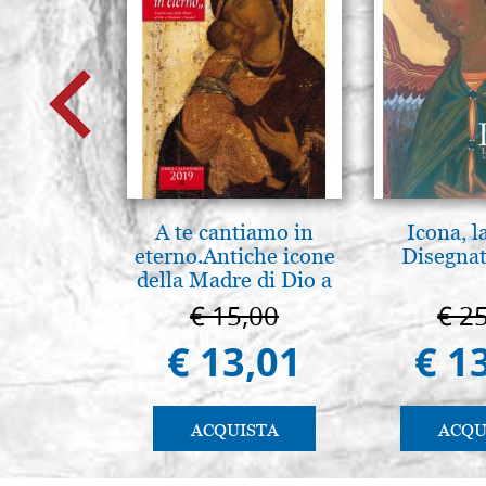
A te cantiamo in
Icona, l
eterno.Antiche icone
Disegnat
della Madre di Dio a
Vladimir e Suzdal
€ 15,00
€ 2
(libro-cal. 2019)
€ 13,01
€ 1
ACQUISTA
ACQU