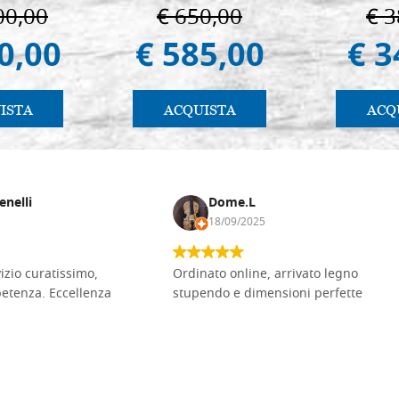
ermo
in Padua
pratica
00,00
€ 650,00
€ 3
0,00
€ 585,00
€ 3
ISTA
ACQUISTA
ACQ
enelli
Dome.L
18/09/2025
vizio curatissimo,
Ordinato online, arrivato legno
petenza. Eccellenza
stupendo e dimensioni perfette