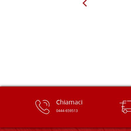
giorno sono finito, per caso, sul sito
della Falegnameria Dal Molin e mi si
è aperto un mondo. Tavole di tutte le
misure, e anche di forme particolari...
Ne ho ordinata qualcuna per provare
e devo dire: FINALMENTE! Finalmente
delle tavole di alta qualità, ben
rifinite e a prezzi onesti. Inserito
immediatamente nei miei preferiti il
sito, dal quale conto di ordinare
spesso :) Grazie mille!
Chiamaci
0444-659513