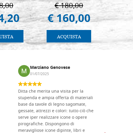
. pg. 430
8,00
€ 180,00
€ 
4,20
€ 160,00
€ 
UISTA
ACQUISTA
AC
Marziano Genovese
Anna
01/07/2025
17/02
Ditta che merita una visita per la
Le tavole i
stupenda e ampia offerta di materiali
da me acqu
base da tavole di legno sagomate,
fornitissi
gessate, attrezzi e colori: tutto ciò che
per esegui
serve iper realizzare icone o opere
un ottimo 
pirografiche. Dispongono di
sono dispo
meravigliose icone dipinte, libri e
di formati