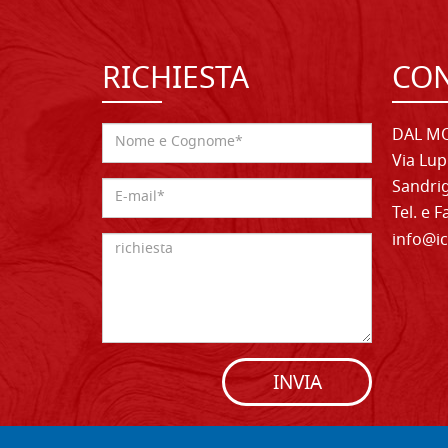
RICHIESTA
CON
DAL MO
Via Lup
Sandrig
Tel. e 
info@ic
INVIA