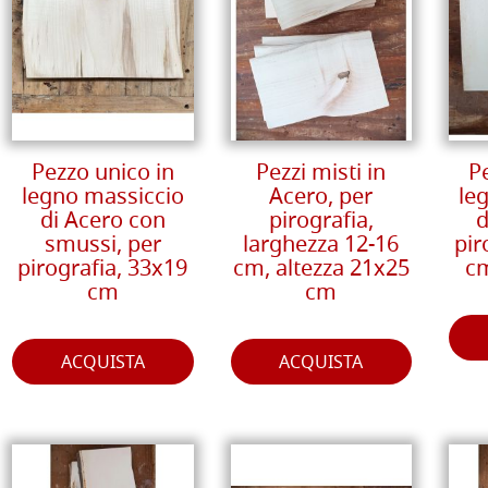
Pezzo unico in
Pezzi misti in
P
legno massiccio
Acero, per
le
di Acero con
pirografia,
d
smussi, per
larghezza 12-16
pir
pirografia, 33x19
cm, altezza 21x25
cm
cm
cm
ACQUISTA
ACQUISTA