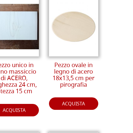
ezzo unico in
Pezzo ovale in
gno massiccio
legno di acero
di ACERO,
18x13,5 cm per
ghezza 24 cm,
pirografia
ltezza 15 cm
ACQUISTA
ACQUISTA