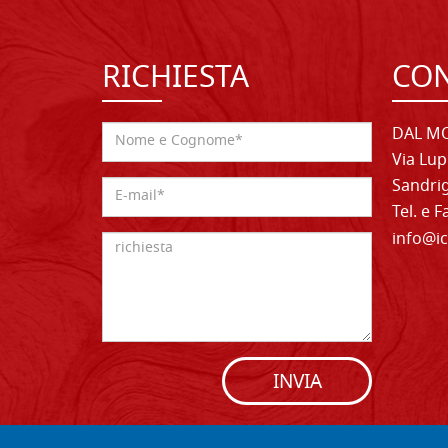
RICHIESTA
CON
DAL MO
Via Lup
Sandrig
Tel. e 
info@ic
INVIA