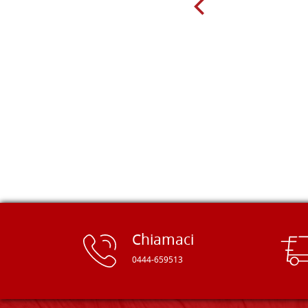
giorno sono finito, per caso, sul sito
della Falegnameria Dal Molin e mi si
è aperto un mondo. Tavole di tutte le
misure, e anche di forme particolari...
Ne ho ordinata qualcuna per provare
e devo dire: FINALMENTE! Finalmente
delle tavole di alta qualità, ben
rifinite e a prezzi onesti. Inserito
immediatamente nei miei preferiti il
sito, dal quale conto di ordinare
spesso :) Grazie mille!
Chiamaci
0444-659513