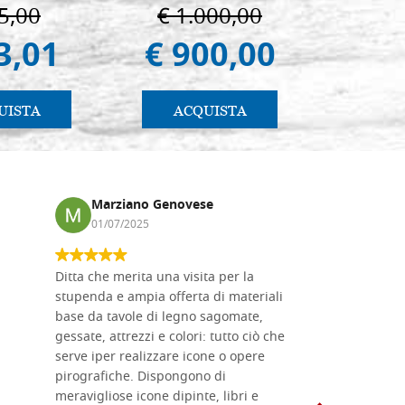
 e Suzdal
5,00
€ 1.000,00
€ 4
al. 2019)
3,01
€ 900,00
€ 4
UISTA
ACQUISTA
AC
Marziano Genovese
Anna
01/07/2025
17/02
Ditta che merita una visita per la
Le tavole i
stupenda e ampia offerta di materiali
da me acqu
base da tavole di legno sagomate,
fornitissi
gessate, attrezzi e colori: tutto ciò che
per esegui
serve iper realizzare icone o opere
un ottimo 
pirografiche. Dispongono di
sono dispo
meravigliose icone dipinte, libri e
di formati