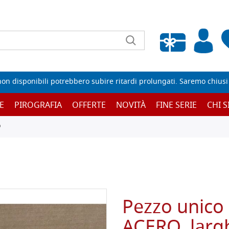
Wishlist vuota
non disponibili potrebbero subire ritardi prolungati. Saremo chiusi p
E
PIROGRAFIA
OFFERTE
NOVITÀ
FINE SERIE
CHI 
O
Pezzo unico 
ACERO, larg