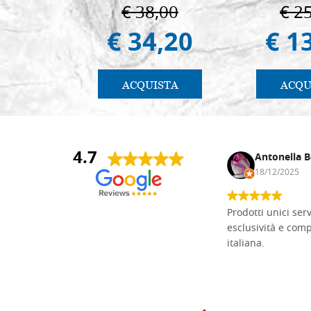
pratica. pg. 430
€ 38,00
€ 2
€ 34,20
€ 1
ACQUISTA
ACQU
4.7
Andrea Monguzzi
Antonella B
15/01/2025
18/12/2025
Non pratico l'iconografia, ma mi
Prodotti unici ser
cimento con il chip carving. Ho girato
esclusività e com
mari e monti online alla ricerca di
italiana.
tavole di tiglio per poter coltivare il
mio hobby, e ne ho comprate diverse
da diversi fornitori. Ho sempre speso
molto per delle tavole scadenti. Un