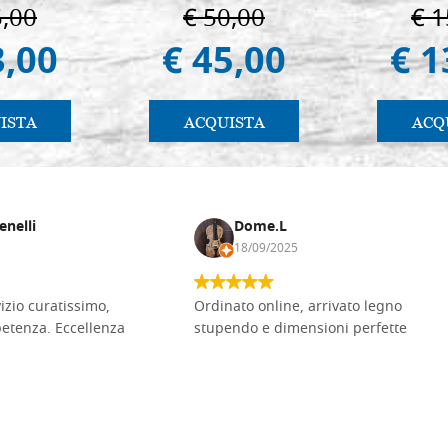
Vladimir
5,00
€ 50,00
€ 1
(libro-c
3,00
€ 45,00
€ 1
ISTA
ACQUISTA
ACQ
enelli
Dome.L
18/09/2025
vizio curatissimo,
Ordinato online, arrivato legno
petenza. Eccellenza
stupendo e dimensioni perfette