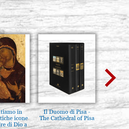
ntiamo in
Il Duomo di Pisa -
Madre d
tiche icone
The Cathedral of Pisa
tene
re di Dio a
Novgoro