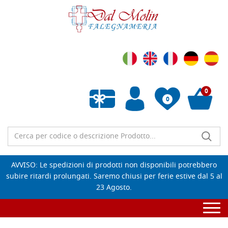
0
0
Wishlist vuota
AVVISO: Le spedizioni di prodotti non disponibili potrebbero
subire ritardi prolungati. Saremo chiusi per ferie estive dal 5 al
23 Agosto.
Togg
navi