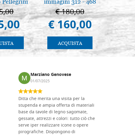
 Pellegrini
immagini 312 - 468
immagin
5,00
€ 180,00
€ 1
5,00
€ 160,00
€ 
UISTA
ACQUISTA
AC
Marziano Genovese
Anna
01/07/2025
17/02
Ditta che merita una visita per la
Le tavole i
stupenda e ampia offerta di materiali
da me acqu
base da tavole di legno sagomate,
fornitissi
gessate, attrezzi e colori: tutto ciò che
per esegui
serve iper realizzare icone o opere
un ottimo 
pirografiche. Dispongono di
sono dispo