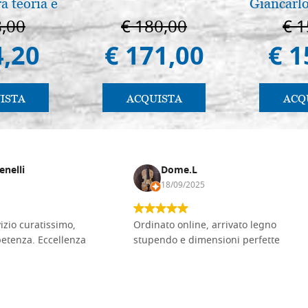
ra teoria e
Giancarlo
 pg. 430
8,00
€ 180,00
€ 1
4,20
€ 171,00
€ 1
ISTA
ACQUISTA
ACQ
enelli
Dome.L
18/09/2025
vizio curatissimo,
Ordinato online, arrivato legno
petenza. Eccellenza
stupendo e dimensioni perfette