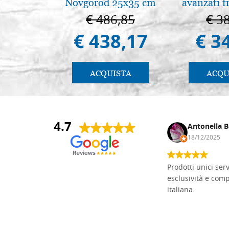
Novgorod 25x35 cm
avanzati f
pratica.
€ 486,85
€ 3
€ 438,17
€ 3
ACQUISTA
ACQU
4.7
Andrea Monguzzi
Antonella B
15/01/2025
18/12/2025
Non pratico l'iconografia, ma mi
Prodotti unici ser
cimento con il chip carving. Ho girato
esclusività e com
mari e monti online alla ricerca di
italiana.
tavole di tiglio per poter coltivare il
mio hobby, e ne ho comprate diverse
da diversi fornitori. Ho sempre speso