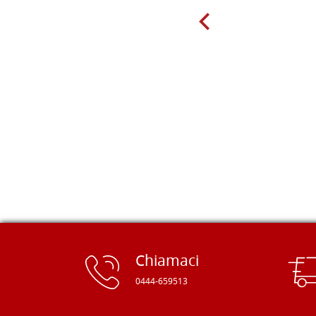
molto per delle tavole scadenti. Un
giorno sono finito, per caso, sul sito
della Falegnameria Dal Molin e mi si
è aperto un mondo. Tavole di tutte le
misure, e anche di forme particolari...
Ne ho ordinata qualcuna per provare
e devo dire: FINALMENTE! Finalmente
delle tavole di alta qualità, ben
rifinite e a prezzi onesti. Inserito
immediatamente nei miei preferiti il
sito, dal quale conto di ordinare
spesso :) Grazie mille!
Chiamaci
0444-659513