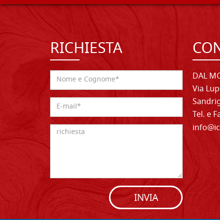
RICHIESTA
CON
DAL MO
Via Lup
Sandrig
Tel. e 
info@ic
INVIA