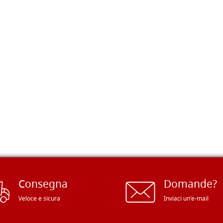
Consegna
Domande?
Veloce e sicura
Inviaci un'e-mail