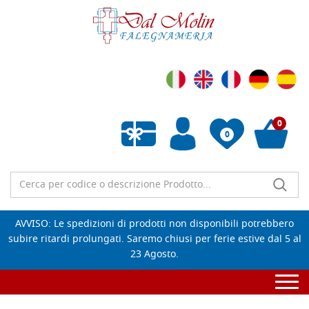
0
0
Wishlist vuota
AVVISO: Le spedizioni di prodotti non disponibili potrebbero
subire ritardi prolungati. Saremo chiusi per ferie estive dal 5 al
23 Agosto.
Togg
navi