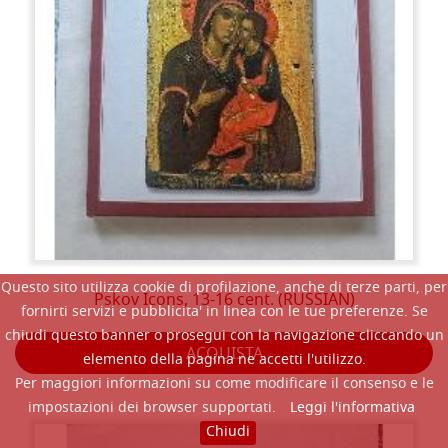
Questo sito utilizza cookie di profilazione, anche di terze parti, per
Pskov Icons, 13-16 cent. (RUSSIAN)
fornirti servizi e pubblicita' in linea con le tue preferenze. Se
chiudi questo banner o prosegui con la navigazione cliccando un
ACQUISTA
elemento della pagina ne accetti l'utilizzo.
Per maggiori informazioni su come modificare il consenso e le
impostazioni dei browser supportati.
Leggi l'informativa
Chiudi