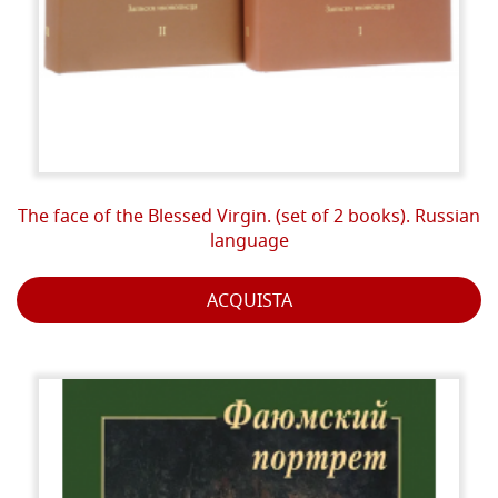
The face of the Blessed Virgin. (set of 2 books). Russian
language
ACQUISTA