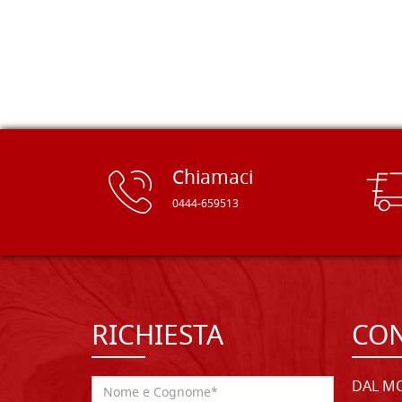
rifinite e a prezzi onesti. Inserito
immediatamente nei miei preferiti il
sito, dal quale conto di ordinare
spesso :) Grazie mille!
Chiamaci
0444-659513
RICHIESTA
CON
DAL MO