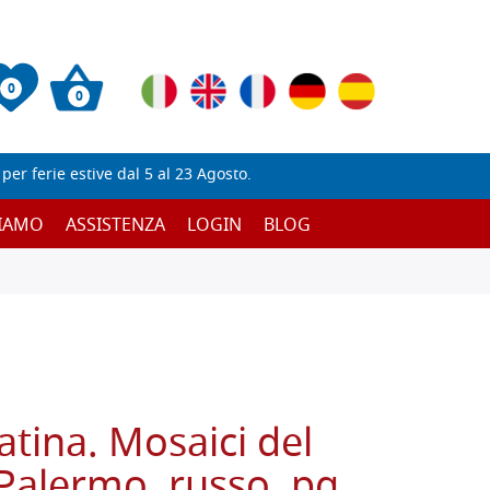
0
0
er ferie estive dal 5 al 23 Agosto.
SIAMO
ASSISTENZA
LOGIN
BLOG
atina. Mosaici del
 Palermo, russo, pg.