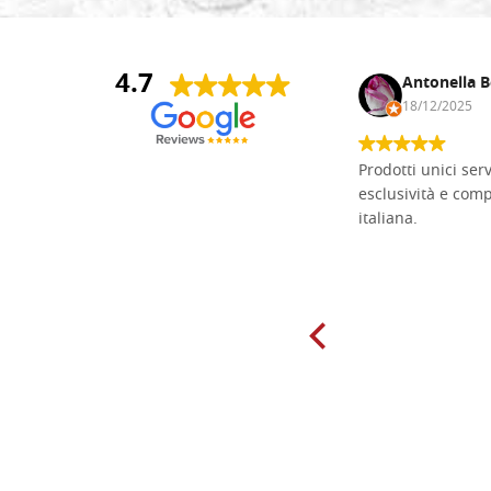
4.7
Andrea Monguzzi
Antonella B
15/01/2025
18/12/2025
Non pratico l'iconografia, ma mi
Prodotti unici ser
cimento con il chip carving. Ho girato
esclusività e com
mari e monti online alla ricerca di
italiana.
tavole di tiglio per poter coltivare il
mio hobby, e ne ho comprate diverse
da diversi fornitori. Ho sempre speso
molto per delle tavole scadenti. Un
giorno sono finito, per caso, sul sito
della Falegnameria Dal Molin e mi si
è aperto un mondo. Tavole di tutte le
misure, e anche di forme particolari...
Ne ho ordinata qualcuna per provare
e devo dire: FINALMENTE! Finalmente
delle tavole di alta qualità, ben