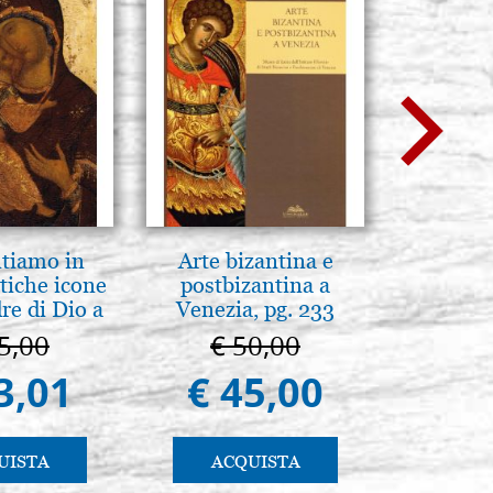
ntiamo in
Arte bizantina e
Luce del
tiche icone
postbizantina a
Icone:
re di Dio a
Venezia, pg. 233
avanzati 
 e Suzdal
pratic
5,00
€ 50,00
€ 
al. 2019)
3,01
€ 45,00
€ 
UISTA
ACQUISTA
AC