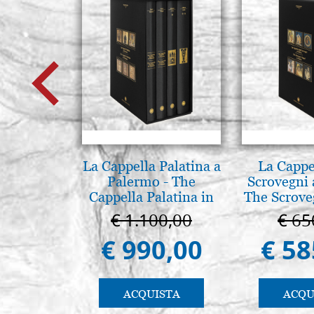
La Cappella Palatina a
La Cappe
Palermo - The
Scrovegni 
Cappella Palatina in
The Scrove
Palermo
in P
€ 1.100,00
€ 65
€ 990,00
€ 58
ACQUISTA
ACQU