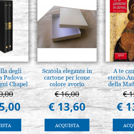
lla degli
Scatola elegante in
A te ca
a Padova -
cartone per icone
eterno.An
gni Chapel
colore avorio
della Mad
adua
Vladimir
0,00
€ 16,00
€ 1
(libro-c
5,00
€ 13,60
€ 1
ISTA
ACQUISTA
ACQ