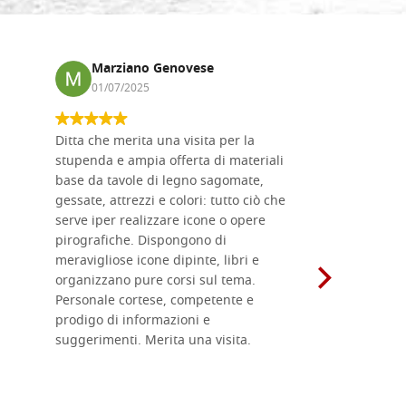
Marziano Genovese
Anna
01/07/2025
17/02
Ditta che merita una visita per la
Le tavole i
stupenda e ampia offerta di materiali
da me acqu
base da tavole di legno sagomate,
fornitissi
gessate, attrezzi e colori: tutto ciò che
per esegui
serve iper realizzare icone o opere
un ottimo 
pirografiche. Dispongono di
sono dispo
meravigliose icone dipinte, libri e
di formati
organizzano pure corsi sul tema.
l'imballagg
Personale cortese, competente e
ricevuti c
prodigo di informazioni e
Complimen
suggerimenti. Merita una visita.