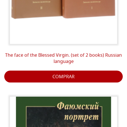
The face of the Blessed Virgin. (set of 2 books) Russian
language
COMPRAR