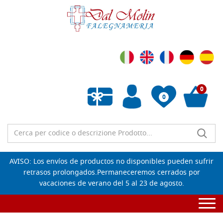
0
0
Lista de deseos vacía
AVISO: Los envíos de productos no disponibles pueden sufrir
retrasos prolongados.Permaneceremos cerrados por
vacaciones de verano del 5 al 23 de agosto.
Togg
navi