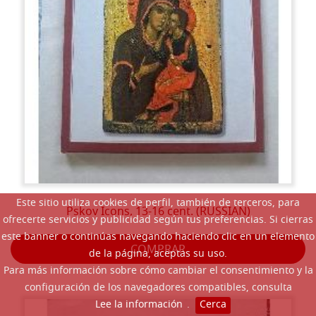
Este sitio utiliza cookies de perfil, también de terceros, para
Pskov Icons, 13-16 cent. (RUSSIAN)
ofrecerte servicios y publicidad según tus preferencias. Si cierras
este banner o continúas navegando haciendo clic en un elemento
COMPRAR
de la página, aceptas su uso.
Para más información sobre cómo cambiar el consentimiento y la
configuración de los navegadores compatibles, consulta
Lee la información
.
Cerca