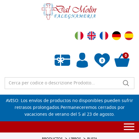
0
0
Lista de deseos vacía
AVISO: Los envíos de productos no disponibles pueden sufrir
retrasos prolongados.Permaneceremos cerrados por
vacaciones de verano del 5 al 23 de agosto.
Togg
navi