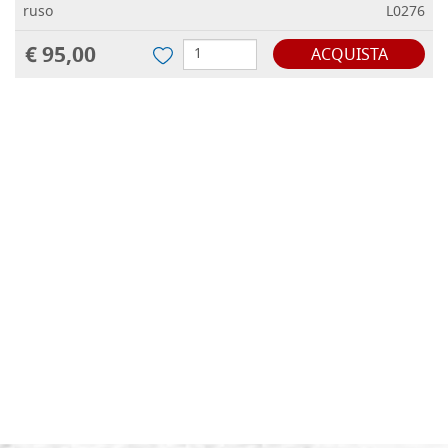
ruso
L0276
€ 95,00
ACQUISTA