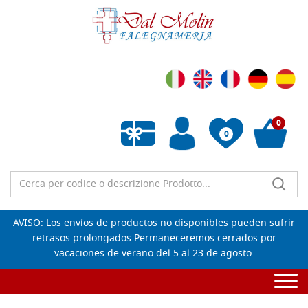
0
0
Lista de deseos vacía
AVISO: Los envíos de productos no disponibles pueden sufrir
retrasos prolongados.Permaneceremos cerrados por
vacaciones de verano del 5 al 23 de agosto.
Togg
navi