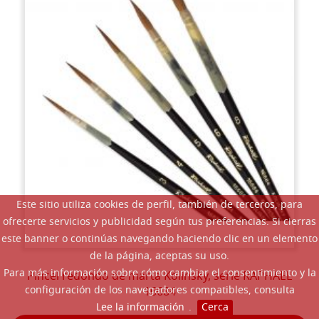
Este sitio utiliza cookies de perfil, también de terceros, para
ofrecerte servicios y publicidad según tus preferencias. Si cierras
este banner o continúas navegando haciendo clic en un elemento
de la página, aceptas su uso.
Para más información sobre cómo cambiar el consentimiento y la
Pincel redondo de marta Kolinsky, serie RAPHAEL
configuración de los navegadores compatibles, consulta
16684
Lee la información
.
Cerca