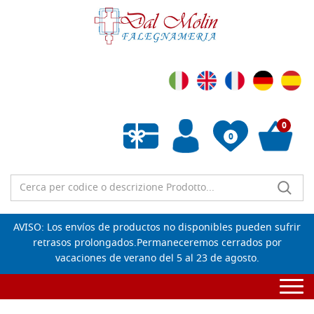
0
0
Lista de deseos vacía
AVISO: Los envíos de productos no disponibles pueden sufrir
retrasos prolongados.Permaneceremos cerrados por
vacaciones de verano del 5 al 23 de agosto.
Togg
navi