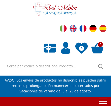
0
0
Lista de deseos vacía
AVISO: Los envíos de productos no disponibles pueden sufrir
retrasos prolongados.Permaneceremos cerrados por
vacaciones de verano del 5 al 23 de agosto.
Togg
navi