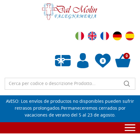
0
0
Lista de deseos vacía
AVISO: Los envíos de productos no disponibles pueden sufrir
retrasos prolongados.Permaneceremos cerrados por
vacaciones de verano del 5 al 23 de agosto.
Togg
navi