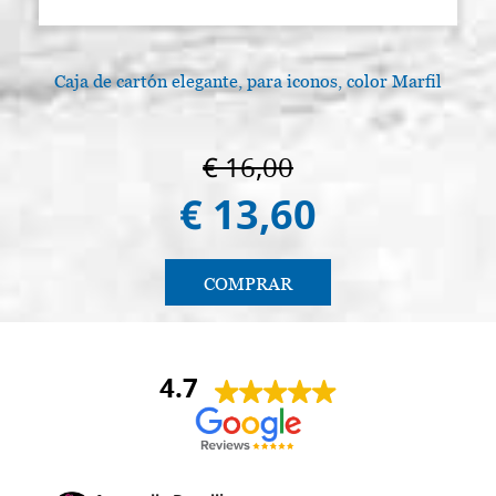
Caja de cartón elegante, para iconos, color Marfil
A
€ 16,00
€ 13,60
COMPRAR
4.7