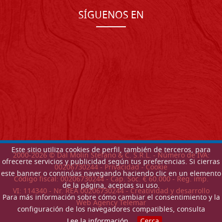
SÍGUENOS EN
Este sitio utiliza cookies de perfil, también de terceros, para
2000-
2026
© Dal Molin Stefano & C. S.R.L. - Número de IVA:
ofrecerte servicios y publicidad según tus preferencias. Si cierras
00206730244 -
Privacidad
-
Cookie
este banner o continúas navegando haciendo clic en un elemento
Código fiscal: 00206730244 - Cap. Soc. € 60.000 - Reg. imp.
de la página, aceptas su uso.
VI: 114340 - Nr. REA 00206730244 - Creatividad y desarrollo
Para más información sobre cómo cambiar el consentimiento y la
Web Agency Telemar
configuración de los navegadores compatibles, consulta
Lee la información
.
Cerca