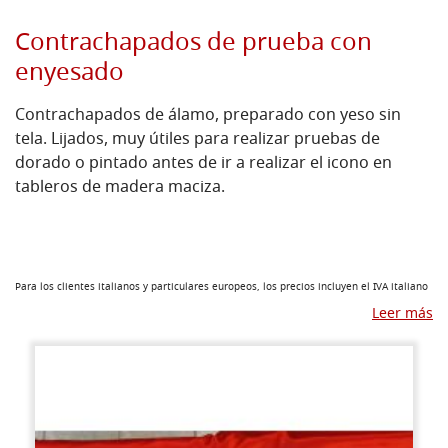
Contrachapados de prueba con
enyesado
Contrachapados de álamo, preparado con yeso sin
tela.
Lijados, muy útiles para realizar pruebas de
dorado o pintado antes de ir a realizar el icono en
tableros de madera maciza.
Para los clientes italianos y particulares europeos, los precios incluyen el IVA italiano
Leer más
de 22%.
Para los profesionales y empresas europeas (no italianas) no es imponible el IVA,
con
arreglo al
artículo 41 del Decreto Legislativo n. ° 331/93: cambio inverso con número
de IVA intracomunitario registrado en VIES (consulte en este
sitio)
:
http://ec.europa.eu/taxation_customs/vies/?locale=it.