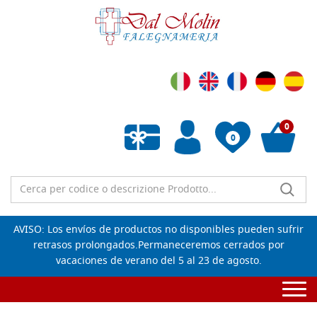
0
0
Lista de deseos vacía
AVISO: Los envíos de productos no disponibles pueden sufrir
retrasos prolongados.Permaneceremos cerrados por
vacaciones de verano del 5 al 23 de agosto.
Togg
navi