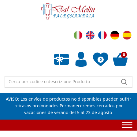
0
0
Lista de deseos vacía
AVISO: Los envíos de productos no disponibles pueden sufrir
retrasos prolongados.Permaneceremos cerrados por
vacaciones de verano del 5 al 23 de agosto.
Togg
navi