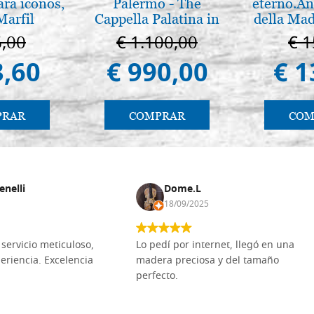
ara iconos,
Palermo - The
eterno.An
Marfil
Cappella Palatina in
della Mad
Palermo
Vladimir
6,00
€ 1.100,00
€ 1
(libro-c
3,60
€ 990,00
€ 1
PRAR
COMPRAR
COM
enelli
Dome.L
18/09/2025
servicio meticuloso,
Lo pedí por internet, llegó en una
eriencia. Excelencia
madera preciosa y del tamaño
perfecto.