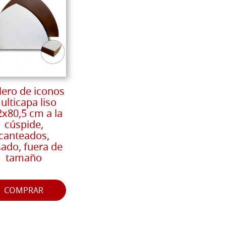
lero de iconos
ulticapa liso
x80,5 cm a la
cúspide,
canteados,
ado, fuera de
tamaño
COMPRAR