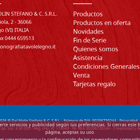
Productos
LIN STEFANO & C. S.R.L.
iola, 2 - 36066
Productos en oferta
o (VI) ITALIA
Novidades
Fax 0444 659513
Fin de Serie
onografiatavolelegno.it
Quienes somos
Asistencia
Condiciones Generales
Venta
Tarjetas regalo
026
© Dal Molin Stefano & C. S.R.L. - Número de IVA: 00206730244 -
Privacidad
recerte servicios y publicidad según tus preferencias. Si cierras e
Cap. Soc. € 60.000 - Reg. imp. VI: 114340 - Nr. REA 00206730244 - Creatividad y
página, aceptas su uso.