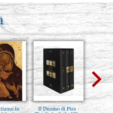
a
ntiamo in
Il Duomo di Pisa -
L'orizz