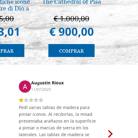
tiche icone
The Cathedral of Pisa
antico 
re di Dio a
immagin
 e Suzdal
5,00
€ 1.000,00
€ 1
al. 2019)
3,01
€ 900,00
€ 1
PRAR
COMPRAR
CO
Augustin Rioux
Marz
11/07/2025
01/07
Pedí varias tablas de madera para
Vale la pe
pintar iconos. Al recibirlas, la mitad
su maravil
presentaba arañazos en la superficie
materiales
a pintar o marcas de sierra en los
madera mo
laterales. Las tablas de madera se
herramient