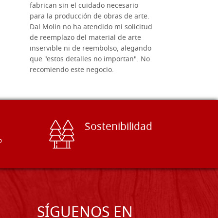
fabrican sin el cuidado necesario
necesario 
para la producción de obras de arte.
pirograba
Dal Molin no ha atendido mi solicitud
íconos pint
de reemplazo del material de arte
ofrecen cu
inservible ni de reembolso, alegando
personal e
que "estos detalles no importan". No
generoso c
recomiendo este negocio.
sugerencias
Sostenibilidad
o
SÍGUENOS EN