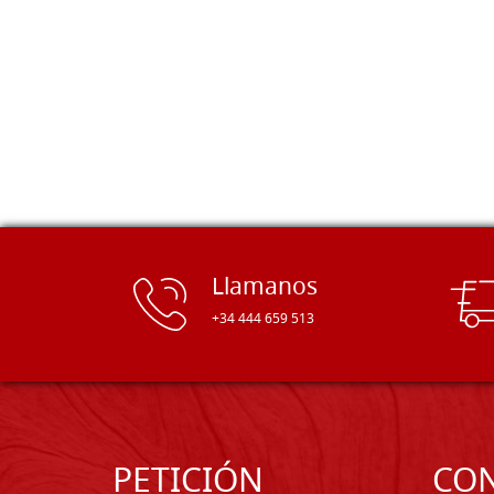
gama de tamaños. Además, los
productos se empaquetaron
cuidadosamente y se entregaron a
tiempo. ¡Enhorabuena!
Llamanos
+34 444 659 513
PETICIÓN
CO