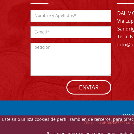
DAL MO
Via Lup
Sandrig
Tel. e 
info@ic
ENVIAR
2000-
2
Este sitio utiliza cookies de perfil, también de terceros, para of
Código fiscal: 00206730244 - 