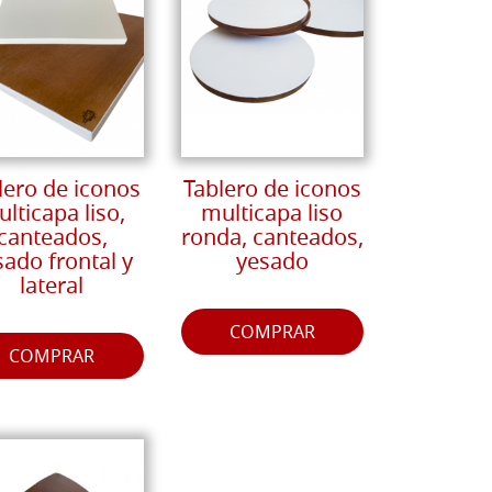
lero de iconos
Tablero de iconos
lticapa liso,
multicapa liso
canteados,
ronda, canteados,
sado frontal y
yesado
lateral
COMPRAR
COMPRAR