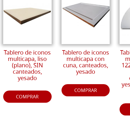
Tablero de iconos
Tablero de iconos
Tab
multicapa, liso
multicapa con
m
(plano), SIN
cuna, canteados,
122
canteados,
yesado
yesado
yes
COMPRAR
COMPRAR