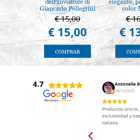
dell'Invisibile di
elegante, p
Giancarlo Pellegrini
color 
€ 15,00
€ 1
€ 15,00
€ 1
COMPRAR
COM
4.7
Anna Maria Negri
Antonella B
17/02/2025
18/12/2025
Las tablas de tilo macizo que compré
Productos únicos, 
en línea en la bien surtida carpintería
exclusividad y exp
Dal Molin para tallar tienen una
italiana.
excelente relación calidad-precio y
están disponibles en una amplia