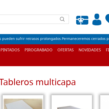
Lista de deseos vacía
s pueden sufrir retrasos prolongados.Permaneceremos cerrados por
 PINTADOS
PIROGRABADO
OFERTAS
NOVIDADES
F
Tableros multicapa