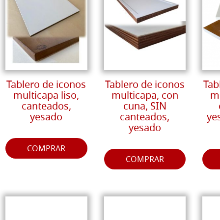
Tablero de iconos
Tablero de iconos
Tab
multicapa liso,
multicapa, con
mu
canteados,
cuna, SIN
yesado
canteados,
ye
yesado
COMPRAR
COMPRAR