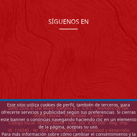
SÍGUENOS EN
Este sitio utiliza cookies de perfil, también de terceros, para
2000-
2026
© Dal Molin Stefano & C. S.R.L. - Número de IVA:
ofrecerte servicios y publicidad según tus preferencias. Si cierras
00206730244 -
Privacidad
-
Cookie
este banner o continúas navegando haciendo clic en un elemento
Código fiscal: 00206730244 - Cap. Soc. € 60.000 - Reg. imp.
de la página, aceptas su uso.
VI: 114340 - Nr. REA 00206730244 - Creatividad y desarrollo
Para más información sobre cómo cambiar el consentimiento y la