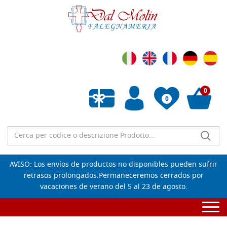
0
0
Lista de deseos vacía
AVISO: Los envíos de productos no disponibles pueden sufrir
retrasos prolongados.Permaneceremos cerrados por
vacaciones de verano del 5 al 23 de agosto.
Togg
navi