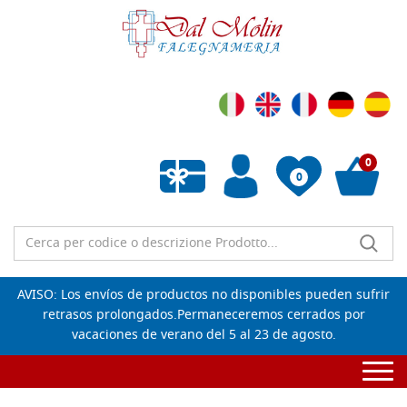
0
0
Lista de deseos vacía
AVISO: Los envíos de productos no disponibles pueden sufrir
retrasos prolongados.Permaneceremos cerrados por
vacaciones de verano del 5 al 23 de agosto.
Togg
navi