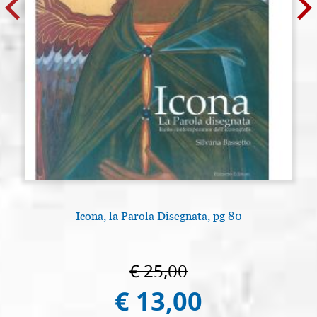
Icona, la Parola Disegnata, pg 80
L
€ 25,00
€ 13,00