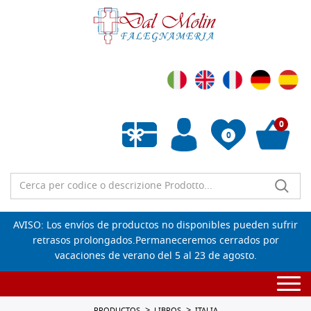
0
0
Lista de deseos vacía
AVISO: Los envíos de productos no disponibles pueden sufrir
retrasos prolongados.Permaneceremos cerrados por
vacaciones de verano del 5 al 23 de agosto.
Togg
navi