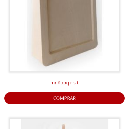
mnñopq r s t
COMPRAR