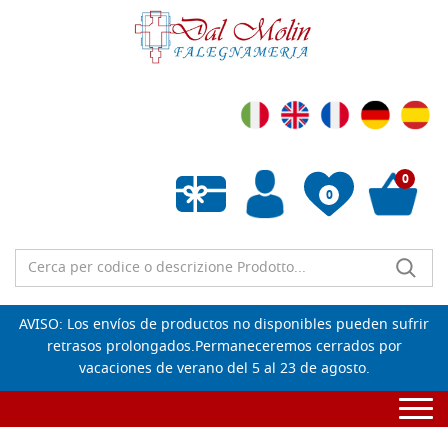
0
0
Lista de deseos vacía
AVISO: Los envíos de productos no disponibles pueden sufrir
retrasos prolongados.Permaneceremos cerrados por
vacaciones de verano del 5 al 23 de agosto.
Togg
navi