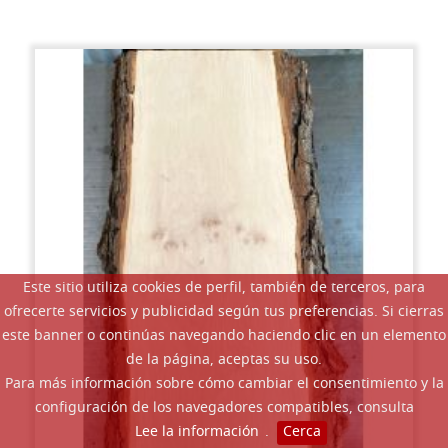
Este sitio utiliza cookies de perfil, también de terceros, para
ofrecerte servicios y publicidad según tus preferencias. Si cierras
este banner o continúas navegando haciendo clic en un elemento
de la página, aceptas su uso.
Para más información sobre cómo cambiar el consentimiento y la
configuración de los navegadores compatibles, consulta
Lee la información
.
Cerca