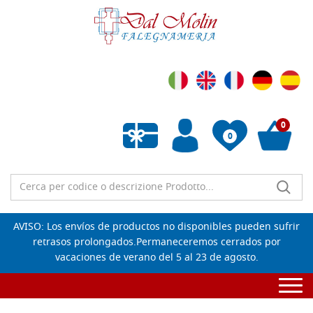
0
0
Lista de deseos vacía
AVISO: Los envíos de productos no disponibles pueden sufrir
retrasos prolongados.Permaneceremos cerrados por
vacaciones de verano del 5 al 23 de agosto.
Togg
navi