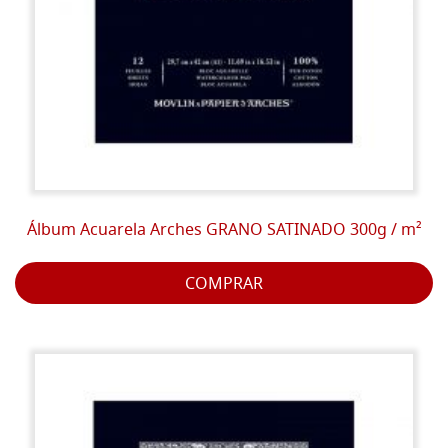
Álbum Acuarela Arches GRANO SATINADO 300g / m²
COMPRAR