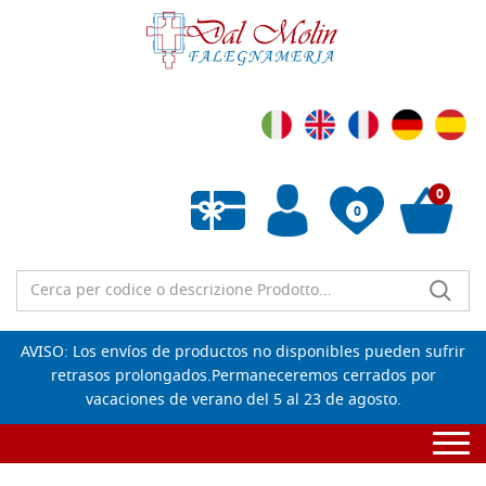
0
0
Lista de deseos vacía
AVISO: Los envíos de productos no disponibles pueden sufrir
retrasos prolongados.Permaneceremos cerrados por
vacaciones de verano del 5 al 23 de agosto.
Togg
navi