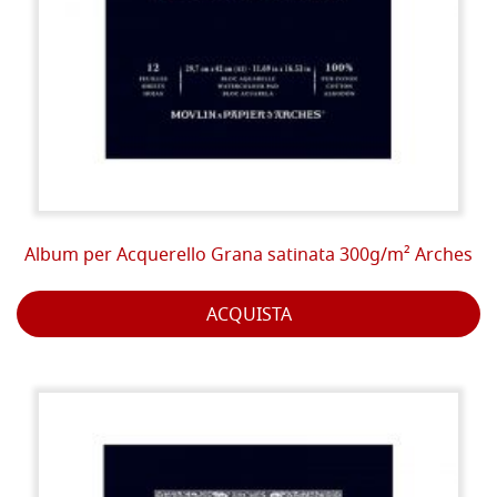
Album per Acquerello Grana satinata 300g/m² Arches
ACQUISTA