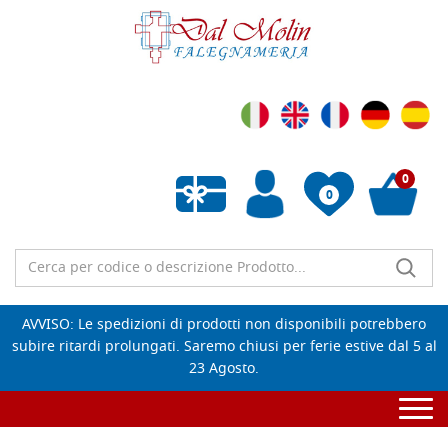
0
0
Wishlist vuota
AVVISO: Le spedizioni di prodotti non disponibili potrebbero
subire ritardi prolungati. Saremo chiusi per ferie estive dal 5 al
23 Agosto.
Togg
navi