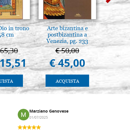
io in trono
Arte bizantina e
Scatola 
58 cm
postbizantina a
cartone
Venezia, pg. 233
color
665,30
€ 50,00
€ 
415,51
€ 45,00
€ 
UISTA
ACQUISTA
AC
Marziano Genovese
Anna
01/07/2025
17/02