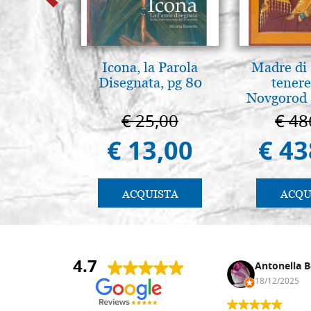
Icona, la Parola
Madre di 
Disegnata, pg 80
tenere
Novgorod
€ 25,00
€ 48
€ 13,00
€ 43
ACQUISTA
ACQU
4.7
Andrea Monguzzi
Antonella B
15/01/2025
18/12/2025