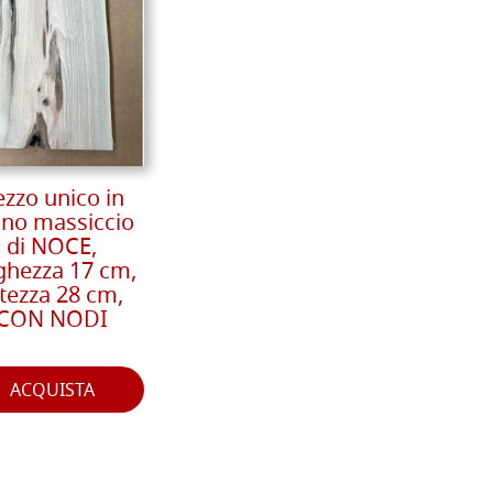
ezzo unico in
gno massiccio
di NOCE,
ghezza 17 cm,
ltezza 28 cm,
CON NODI
ACQUISTA