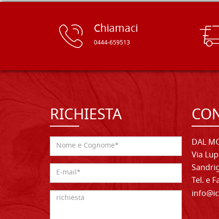
Chiamaci
0444-659513
RICHIESTA
CON
DAL MO
Via Lup
Sandrig
Tel. e 
info@ic