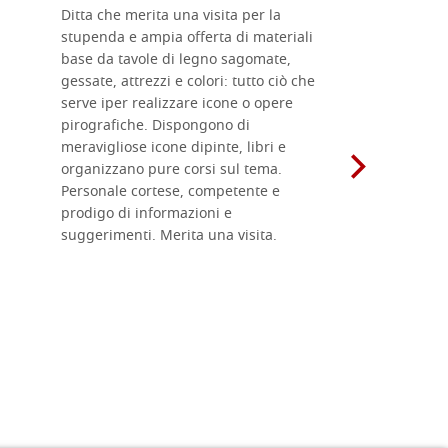
Ditta che merita una visita per la
Le tavole i
stupenda e ampia offerta di materiali
da me acqu
base da tavole di legno sagomate,
fornitissi
gessate, attrezzi e colori: tutto ciò che
per esegui
serve iper realizzare icone o opere
un ottimo 
pirografiche. Dispongono di
sono dispo
meravigliose icone dipinte, libri e
di formati
organizzano pure corsi sul tema.
l'imballagg
Personale cortese, competente e
ricevuti c
prodigo di informazioni e
Complimen
suggerimenti. Merita una visita.