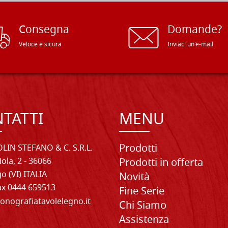
Consegna
Domande?
Veloce e sicura
Inviaci un'e-mail
TATTI
MENU
Prodotti
LIN STEFANO & C. S.R.L.
iola, 2 - 36066
Prodotti in offerta
o (VI) ITALIA
Novità
Fax 0444 659513
Fine Serie
onografiatavolelegno.it
Chi Siamo
Assistenza