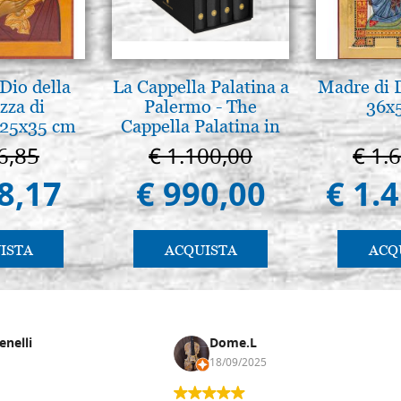
Dio della
La Cappella Palatina a
Madre di D
zza di
Palermo - The
36x
 25x35 cm
Cappella Palatina in
Palermo
6,85
€ 1.100,00
€ 1.
8,17
€ 990,00
€ 1.
ISTA
ACQUISTA
ACQ
enelli
Dome.L
18/09/2025