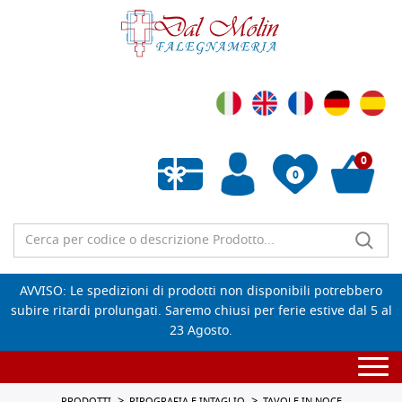
0
0
Wishlist vuota
AVVISO: Le spedizioni di prodotti non disponibili potrebbero
subire ritardi prolungati. Saremo chiusi per ferie estive dal 5 al
23 Agosto.
Togg
navi