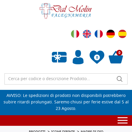
0
0
Wishlist vuota
AVVISO: Le spedizioni di prodotti non disponibili potrebbero
subire ritardi prolungati. Saremo chiusi per ferie estive dal 5 al
23 Agosto.
Togg
navi