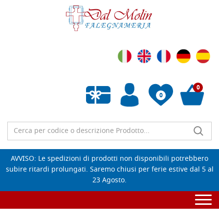
0
0
Wishlist vuota
AVVISO: Le spedizioni di prodotti non disponibili potrebbero
subire ritardi prolungati. Saremo chiusi per ferie estive dal 5 al
23 Agosto.
Togg
navi