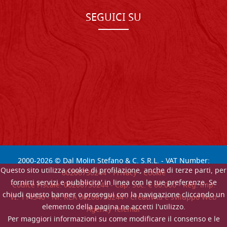
SEGUICI SU
2000-
2026
© Dal Molin Stefano & C. S.R.L. - VAT Number:
Questo sito utilizza cookie di profilazione, anche di terze parti, per
00206730244 -
Privacy
-
Cookie
fornirti servizi e pubblicita' in linea con le tue preferenze. Se
Codice Fiscale: 00206730244 - Cap. Soc. € 60.000 - Reg. imp.
chiudi questo banner o prosegui con la navigazione cliccando un
VI: 114340 - Nr. REA 00206730244 - Creatività e sviluppo Web
elemento della pagina ne accetti l'utilizzo.
Agency Telemar
Per maggiori informazioni su come modificare il consenso e le