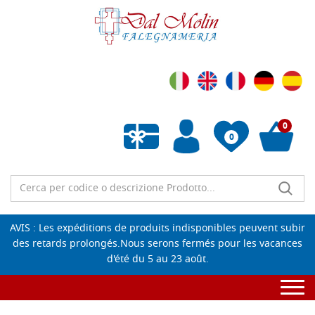
0
0
Liste de souhaits vide
AVIS : Les expéditions de produits indisponibles peuvent subir
des retards prolongés.Nous serons fermés pour les vacances
d'été du 5 au 23 août.
Togg
navi