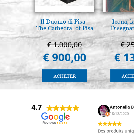
Il Duomo di Pisa -
Icona, l
The Cathedral of Pisa
Disegnat
€ 1.000,00
€ 2
€ 900,00
€ 1
ACHETER
ACH
4.7
Daniel Vandewalle
Antonella B
27/07/2017
18/12/2025
société fiable et correcte. Très bon
Des produits uniq