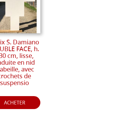
ix S. Damiano
BLE FACE, h.
30 cm, lisse,
nduite en nid
'abeille, avec
crochets de
suspensio
ACHETER