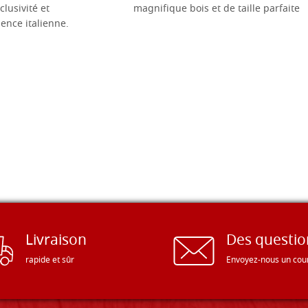
clusivité et
magnifique bois et de taille parfaite
llence italienne.
Livraison
Des questio
rapide et sûr
Envoyez-nous un cour