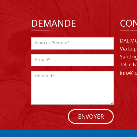
DEMANDE
CON
DAL MO
Via Lup
Sandrig
Tel. e 
info@ic
ENVOYER