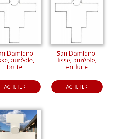
an Damiano,
San Damiano,
isse, aurèole,
lisse, aurèole,
brute
enduite
ACHETER
ACHETER