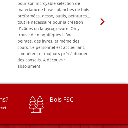
pour son incroyable sélection de
achetées e
matériaux de base : planches de bois
une menuis
préformées, gesso, outils, peintures…
achalandée
tout le nécessaire pour la création
rapport qu
d’icônes ou la pyrogravure. On y
dans une 
trouve de magnifiques icônes
dimensions
peintes, des livres, et même des
soigneusem
cours. Le personnel est accueillant,
dans les dé
compétent et toujours prêt à donner
des conseils. À découvrir
absolument !
ns?
Bois FSC
riel