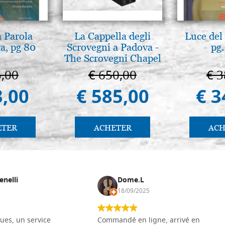
a Parola
La Cappella degli
Luce del 
a, pg 80
Scrovegni a Padova -
pg.
The Scrovegni Chapel
in Padua
5,00
€ 650,00
€ 3
3,00
€ 585,00
€ 3
ETER
ACHETER
ACH
enelli
Dome.L
18/09/2025
ues, un service
Commandé en ligne, arrivé en