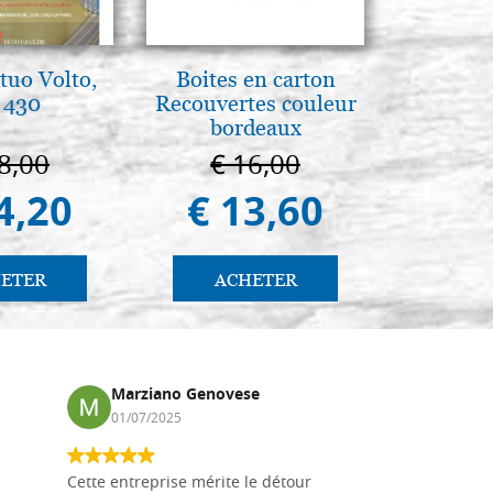
tuo Volto,
Boites en carton
L'uomo d
 430
Recouvertes couleur
Una s
bordeaux
immagin
8,00
€ 16,00
€ 1
4,20
€ 13,60
€ 
ETER
ACHETER
AC
Marziano Genovese
Anna
01/07/2025
17/02
Cette entreprise mérite le détour
Les planche