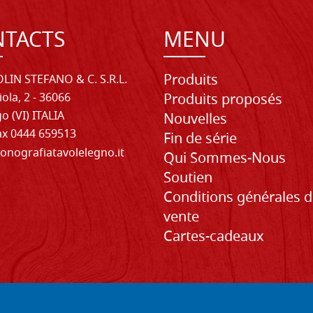
TACTS
MENU
Produits
LIN STEFANO & C. S.R.L.
iola, 2 - 36066
Produits proposés
o (VI) ITALIA
Nouvelles
Fax 0444 659513
Fin de série
onografiatavolelegno.it
Qui Sommes-Nous
Soutien
Conditions générales 
vente
Cartes-cadeaux