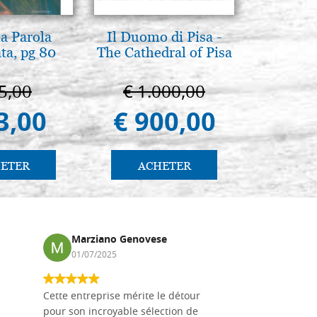
la Parola
Il Duomo di Pisa -
Pyrogra
ta, pg 80
The Cathedral of Pisa
pete
5,00
€ 1.000,00
€ 1
3,00
€ 900,00
€ 1
ETER
ACHETER
AC
Marziano Genovese
Anna
01/07/2025
17/02
Cette entreprise mérite le détour
Les planche
pour son incroyable sélection de
achetées e