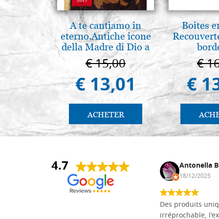
A te cantiamo in
Boites e
eterno.Antiche icone
Recouvert
della Madre di Dio a
bord
Vladimir e Suzdal
€ 15,00
€ 1
(libro-cal. 2019))
€ 13,01
€ 1
ACHETER
ACH
4.7
Daniel Vandewalle
Antonella B
27/07/2017
18/12/2025
société fiable et correcte. Très bon
Des produits uniq
matériel.
irréprochable, l'ex