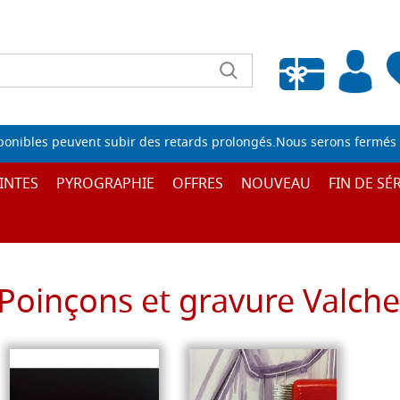
Liste de souhaits vide
sponibles peuvent subir des retards prolongés.Nous serons fermés 
INTES
PYROGRAPHIE
OFFRES
NOUVEAU
FIN DE SÉR
Poinçons et gravure Valch