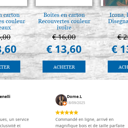
n carton
Boites en carton
Icona, 
es couleur
Recouvertes couleur
Disegna
eaux
ivoire
6,00
€ 16,00
€ 2
3,60
€ 13,60
€ 1
ETER
ACHETER
ACH
enelli
Dome.L
18/09/2025
ues, un service
Commandé en ligne, arrivé en
clusivité et
magnifique bois et de taille parfaite