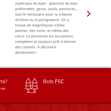
matériaux de base : planches de bois
une menuis
préformées, gesso, outils, peintures…
achalandée
tout le nécessaire pour la création
rapport qu
d’icônes ou la pyrogravure. On y
dans une 
trouve de magnifiques icônes
dimensions
peintes, des livres, et même des
soigneusem
cours. Le personnel est accueillant,
dans les dé
compétent et toujours prêt à donner
des conseils. À découvrir
absolument !
ns?
Bois FSC
riel