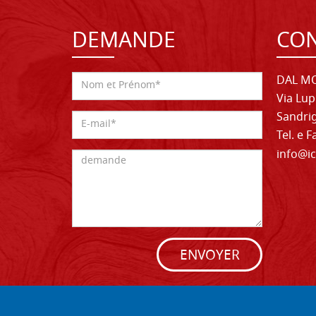
DEMANDE
CON
DAL MO
Via Lup
Sandrig
Tel. e 
info@ic
ENVOYER