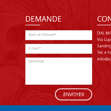
DEMANDE
CON
DAL MO
Via Lup
Sandrig
Tel. e 
info@ic
ENVOYER