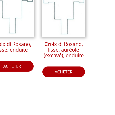
oix di Rosano,
Croix di Rosano,
isse, enduite
lisse, aurèole
(excavé), enduite
ACHETER
ACHETER