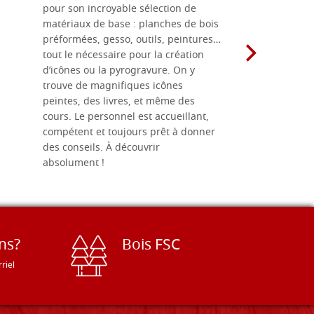
pour son incroyable sélection de
achetées e
matériaux de base : planches de bois
une menuis
préformées, gesso, outils, peintures…
achalandée
tout le nécessaire pour la création
rapport qu
d’icônes ou la pyrogravure. On y
dans une 
trouve de magnifiques icônes
dimensions
peintes, des livres, et même des
soigneusem
cours. Le personnel est accueillant,
dans les dé
compétent et toujours prêt à donner
des conseils. À découvrir
absolument !
ns?
Bois FSC
riel