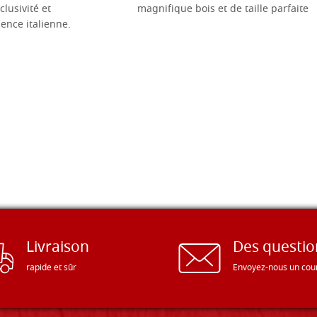
clusivité et
magnifique bois et de taille parfaite
llence italienne.
Livraison
Des questio
rapide et sûr
Envoyez-nous un cour