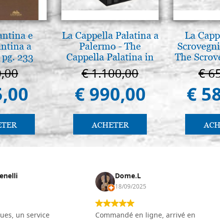
antina e
La Cappella Palatina a
La Cappe
antina a
Palermo - The
Scrovegni
 pg. 233
Cappella Palatina in
The Scrov
Palermo
in 
0,00
€ 1.100,00
€ 6
5,00
€ 990,00
€ 5
ETER
ACHETER
ACH
enelli
Dome.L
18/09/2025
ues, un service
Commandé en ligne, arrivé en