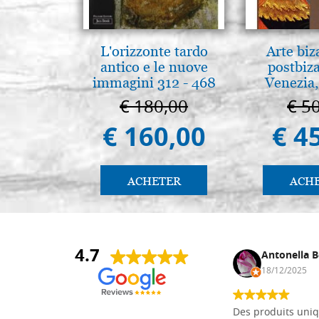
L'orizzonte tardo
Arte biz
antico e le nuove
postbiz
immagini 312 - 468
Venezia,
€ 180,00
€ 5
€ 160,00
€ 4
ACHETER
ACH
4.7
Daniel Vandewalle
Antonella B
27/07/2017
18/12/2025
société fiable et correcte. Très bon
Des produits uniq