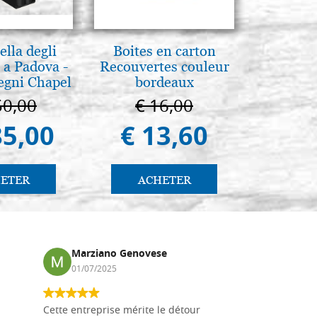
lla degli
Boites en carton
Pyrogra
 a Padova -
Recouvertes couleur
pete
egni Chapel
bordeaux
Padua
50,00
€ 16,00
€ 1
85,00
€ 13,60
€ 1
ETER
ACHETER
AC
Marziano Genovese
Anna
01/07/2025
17/02
Cette entreprise mérite le détour
Les planche