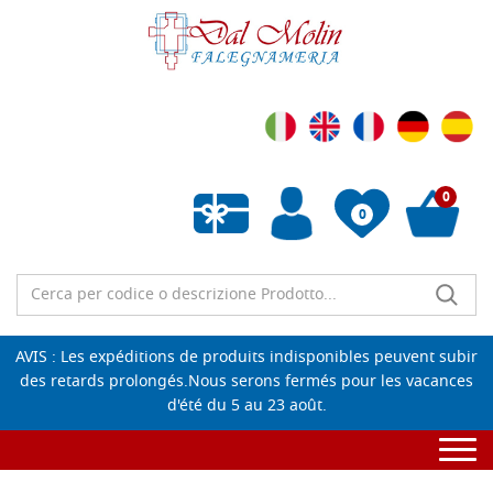
0
0
Liste de souhaits vide
AVIS : Les expéditions de produits indisponibles peuvent subir
des retards prolongés.Nous serons fermés pour les vacances
d'été du 5 au 23 août.
Togg
navi