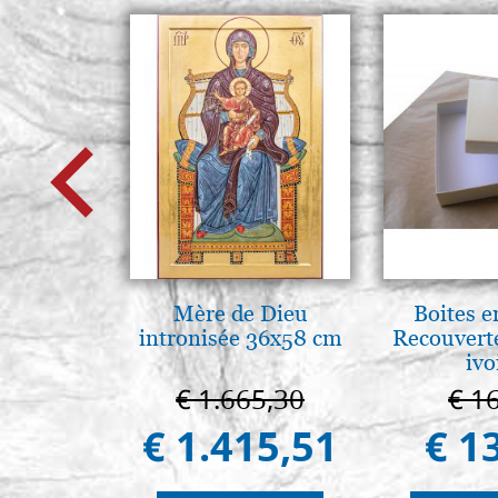
Mère de Dieu
Boites e
intronisée 36x58 cm
Recouvert
ivo
€ 1.665,30
€ 1
€ 1.415,51
€ 1