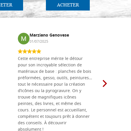
ETER
ACHETER
AC
Marziano Genovese
Anna
01/07/2025
17/02
Cette entreprise mérite le détour
Les planche
pour son incroyable sélection de
achetées e
matériaux de base : planches de bois
une menuis
préformées, gesso, outils, peintures…
achalandée
tout le nécessaire pour la création
rapport qu
d’icônes ou la pyrogravure. On y
dans une 
trouve de magnifiques icônes
dimensions
peintes, des livres, et même des
soigneusem
cours. Le personnel est accueillant,
dans les dé
compétent et toujours prêt à donner
des conseils. À découvrir
absolument !