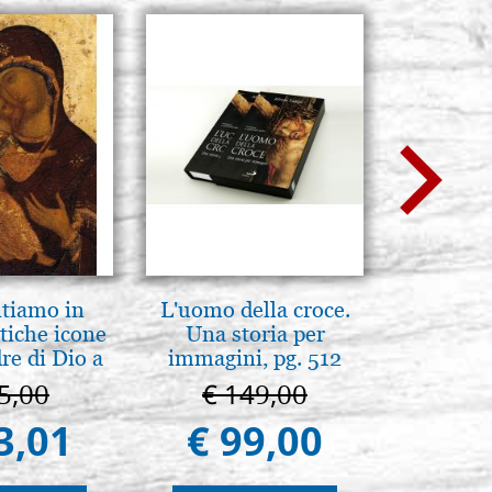
ntiamo in
L'uomo della croce.
Boites
tiche icone
Una storia per
Recouver
re di Dio a
immagini, pg. 512
bo
 e Suzdal
5,00
€ 149,00
€ 
al. 2019))
3,01
€ 99,00
€ 