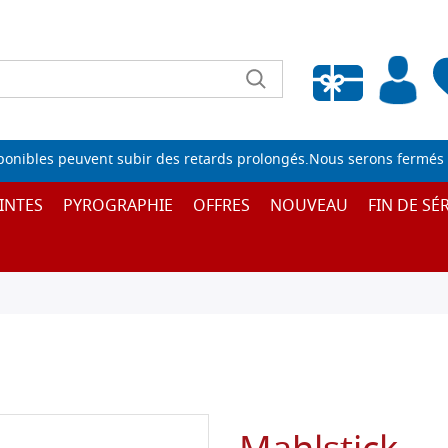
Liste de souhaits vide
sponibles peuvent subir des retards prolongés.Nous serons fermés 
INTES
PYROGRAPHIE
OFFRES
NOUVEAU
FIN DE SÉR