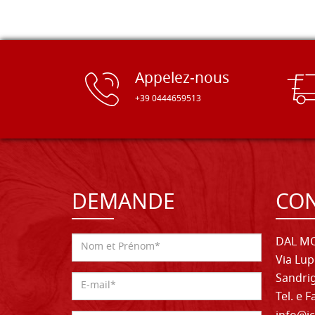
Appelez-nous
+39 0444659513
DEMANDE
CON
DAL MO
Via Lup
Sandrig
Tel. e 