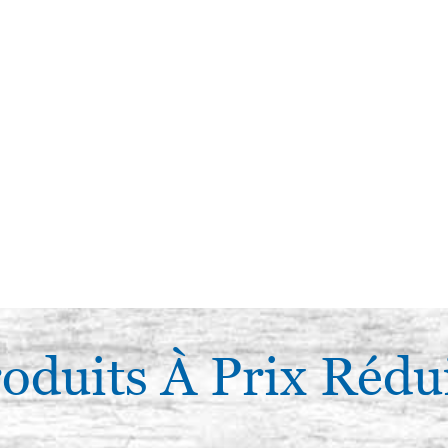
oduits À Prix Rédu