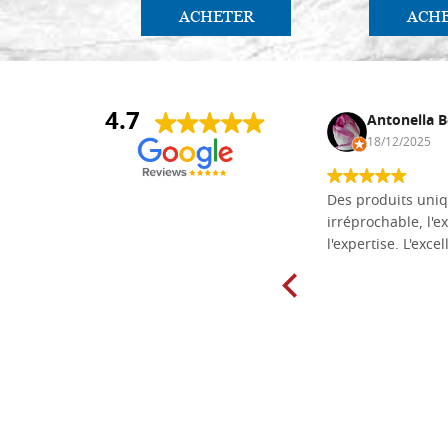
ACHETER
ACH
4.7
Daniel Vandewalle
Antonella B
27/07/2017
18/12/2025
société fiable et correcte. Très bon
Des produits uniq
matériel.
irréprochable, l'ex
l'expertise. L'exce