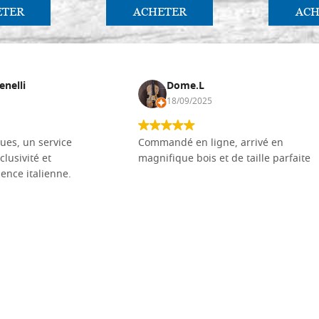
ETER
ACHETER
ACH
enelli
Dome.L
18/09/2025
ues, un service
Commandé en ligne, arrivé en
clusivité et
magnifique bois et de taille parfaite
llence italienne.