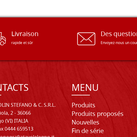
Livraison
Des questio
rapide et sûr
Envoyez-nous un cour
TACTS
MENU
Produits
LIN STEFANO & C. S.R.L.
iola, 2 - 36066
Produits proposés
o (VI) ITALIA
Nouvelles
Fax 0444 659513
Fin de série