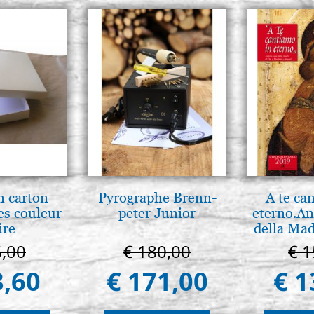
n carton
Pyrographe Brenn-
A te ca
es couleur
peter Junior
eterno.An
ire
della Mad
Vladimir
6,00
€ 180,00
€ 1
(libro-c
3,60
€ 171,00
€ 1