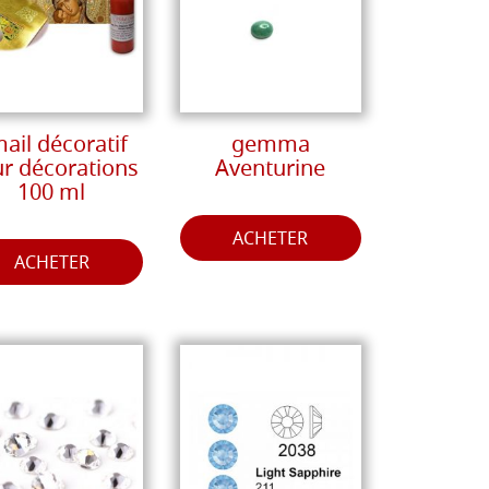
ail décoratif
gemma
r décorations
Aventurine
100 ml
ACHETER
ACHETER