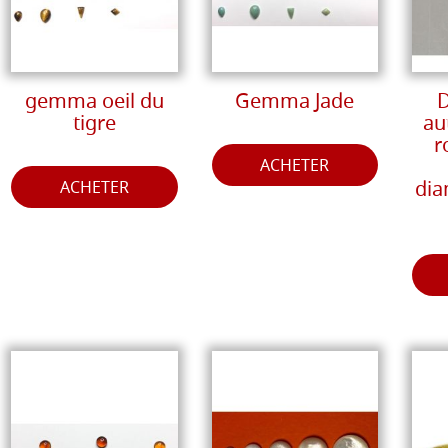
gemma oeil du
Gemma Jade
D
tigre
au
r
ACHETER
dia
ACHETER