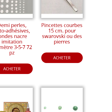
emi perles,
Pincettes courbes
to-adhésives,
15 cm. pour
ondes nacre
swarovski ou des
imitation
pierres
mètre 3-5-7 72
pz
ACHETER
ACHETER