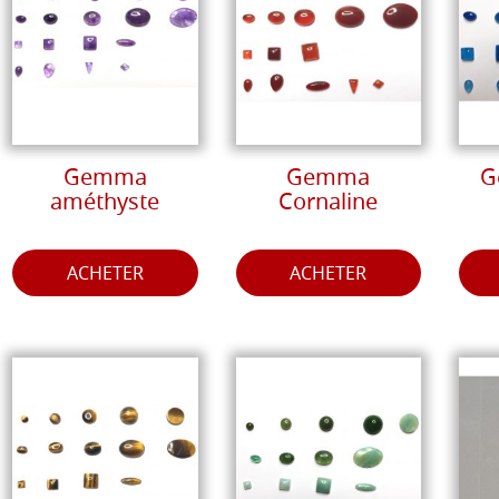
Gemma
Gemma
G
améthyste
Cornaline
ACHETER
ACHETER