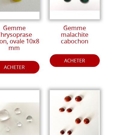
Gemme
Gemme
hrysoprase
malachite
ron, ovale 10x8
cabochon
mm
ACHETER
ACHETER