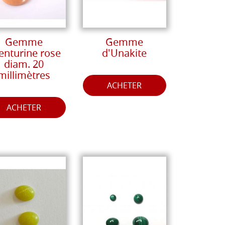
Gemme
Gemme
enturine rose
d'Unakite
diam. 20
millimètres
ACHETER
ACHETER