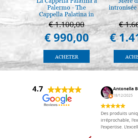
La Cappella Palatina a
Mère d
Palermo - The
intronisé
Cappella Palatina in
Palermo
€ 1.100,00
€ 1.6
€ 990,00
€ 1.4
ACHETER
ACH
4.7
Daniel Vandewalle
Antonella B
27/07/2017
18/12/2025
société fiable et correcte. Très bon
Des produits uniq
matériel.
irréprochable, l'ex
l'expertise. L'exce