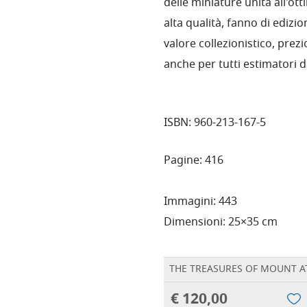
delle miniature unita all'ott
alta qualità, fanno di edizi
valore collezionistico, prez
anche per tutti estimatori d
ISBN: 960-213-167-5
Pagine: 416
Immagini: 443
Dimensioni: 25×35 cm
THE TREASURES OF MOUNT AT
€ 120,00