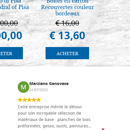
 di Pisa -
Boites en carton
Arte b
ral of Pisa
Recouvertes couleur
postbi
bordeaux
Venezi
000,00
€ 16,00
€ 
00,00
€ 13,60
€ 
ETER
ACHETER
AC
Marziano Genovese
Anna
01/07/2025
17/02
Cette entreprise mérite le détour
Les planche
pour son incroyable sélection de
achetées e
matériaux de base : planches de bois
une menuis
préformées, gesso, outils, peintures…
achalandée