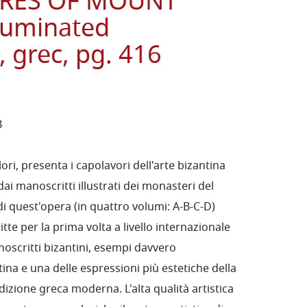
URES OF MOUNT
lluminated
 grec, pg. 416
B
lori, presenta i capolavori dell'arte bizantina
 dai manoscritti illustrati dei monasteri del
i quest'opera (in quattro volumi: A-B-C-D)
te per la prima volta a livello internazionale
noscritti bizantini, esempi davvero
tina e una delle espressioni più estetiche della
adizione greca moderna. L'alta qualità artistica