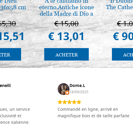
e Dieu
A te cantiamo in
Il Duomo
e 36x58 cm
eterno.Antiche icone
The Cathed
della Madre di Dio a
Vladimir e Suzdal
65,30
€ 15,00
€ 1.
(libro-cal. 2019))
15,51
€ 13,01
€ 9
ETER
ACHETER
ACH
enelli
Dome.L
18/09/2025
ues, un service
Commandé en ligne, arrivé en
clusivité et
magnifique bois et de taille parfaite
llence italienne.