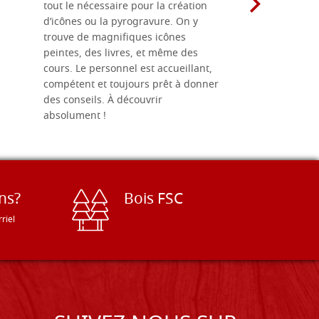
tout le nécessaire pour la création
rapport qu
d’icônes ou la pyrogravure. On y
dans une 
trouve de magnifiques icônes
dimensions
peintes, des livres, et même des
soigneusem
cours. Le personnel est accueillant,
dans les dé
compétent et toujours prêt à donner
des conseils. À découvrir
absolument !
ns?
Bois FSC
riel