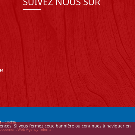
SUIVEZ NOUS SUR
de
é
-
Cookie
érences. Si vous fermez cette bannière ou continuez à naviguer en
éveloppement Web Agency Telemar