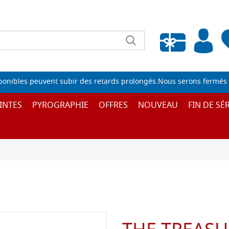
Liste de souhaits vide
sponibles peuvent subir des retards prolongés.Nous serons fermés 
INTES
PYROGRAPHIE
OFFRES
NOUVEAU
FIN DE SÉR