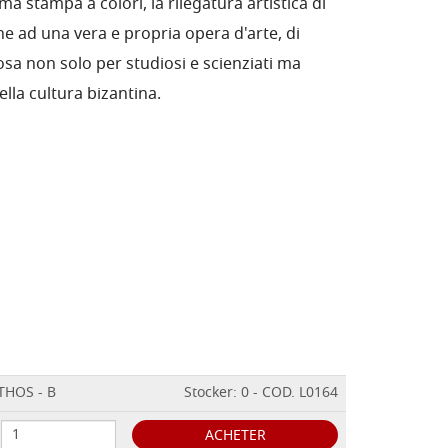
ima stampa a colori, la rilegatura artistica di
one ad una vera e propria opera d'arte, di
iosa non solo per studiosi e scienziati ma
ella cultura bizantina.
HOS - B
Stocker: 0 - COD. L0164
ACHETER