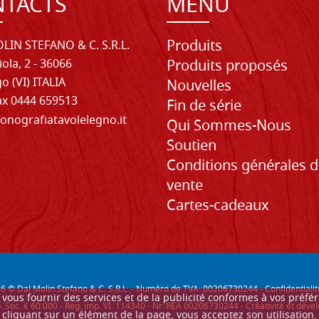
TACTS
MENU
Produits
LIN STEFANO & C. S.R.L.
iola, 2 - 36066
Produits proposés
o (VI) ITALIA
Nouvelles
Fax 0444 659513
Fin de série
onografiatavolelegno.it
Qui Sommes-Nous
Soutien
Conditions générales 
vente
Cartes-cadeaux
26
© Dal Molin Stefano & C. S.R.L. - Numéro de TVA: 00206730244 -
Confidentialit
ur vous fournir des services et de la publicité conformes à vos préf
. Soc. € 60.000 - Reg. imp. VI: 114340 - Nr. REA 00206730244 - Créativité et d
cliquant sur un élément de la page, vous acceptez son utilisation.