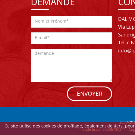
DEMANDE
CON
DAL MO
Via Lup
Sandrig
Tel. e 
info@ic
ENVOYER
2000-
20
Ce site utilise des cookies de profilage, également de tiers, po
Code fiscal: 00206730244 - Cap