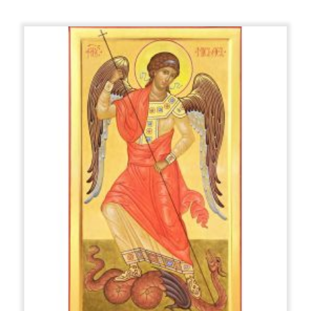
Ensuite, poursuivez avec la dorure, qui peut être
réalisée de différentes manières: en utilisant la
méthode de la dorure en bolus ou de la mission. La
dorure a une fonction décorative et même symbolique:
l'or symbolise la lumière incréée de Dieu.
La couleur est appliquée avec la technique appelée
«des clarifications», qui consiste à superposer
davantage de couleurs, en passant des nuances les
plus sombres aux plus claires. Les formes sont ainsi
modelées par la lumière et non par l'ombre, comme
c'est le cas pour la peinture européenne de la
Renaissance. Pour la peinture, on utilise des pinceaux
doux et élastiques pour l'écureuil ou la martre. Les
couleurs d'arrière-plan sont d'abord réparties dans les
tons les plus sombres, puis nous passons à la "mise en
évidence", c'est-à-dire que les zones de plus en plus
limitées sont éclaircies afin de créer une impression de
volume, comme si tout était illuminé de l'intérieur.