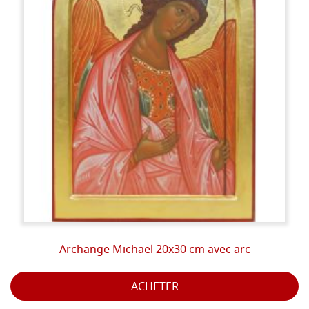
étaient remplacés par des produits modernes;
deuxièmement, même du point de vue technique, le
potentiel de ces matériaux ne peut être obtenu avec
d’autres produits, la plupart du temps synthétiques,
donc dépourvus de vie et de lumière.
C’est essentiellement pour ces raisons que l’art ancien
des icônes nous a montré, après les restaurations du
demi-siècle écoulé, des chefs-d’œuvre encore intacts,
tels qu’ils étaient lors de leur mise en peinture. La
bonté des ingrédients utilisés a permis à ces peintures
de durer des siècles et de ne pas altérer la lumière
matérialisée qui y est présente.
PHASES
:
Archange Michael 20x30 cm avec arc
Sur le fond à la craie, on trace le dessin qui est ensuite
gravé d'une pointe pour délimiter les espaces à dorer.
ACHETER