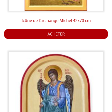
Les matériaux utilisés proviennent du monde animal,
végétal et minéral. Les pigments sont des terres et des
Icône de l'archange Michel 42x70 cm
ocres ou des minéraux tels que la malachite, le lapis-
lazuli, le cinabre, la dioptase, l'azurite, etc. L'émulsion
avec laquelle les couleurs se dissolvent est composée
ACHETER
d'essence de jaune d'oeuf, de vin blanc et d'essence de
lavande.
La lumière accentue les points importants qui doivent
ressortir selon un sens théologique et signifier la
transcendance du personnage représenté, qui lui-
même transmet la lumière et ne la reçoit pas de
l'extérieur comme dans les représentations de l'art
occidental.
Lorsque le travail est terminé, le nom du personnage
ou de l'épisode représenté par l'icône est écrit. Les
inscriptions sur les icônes sont généralement dans