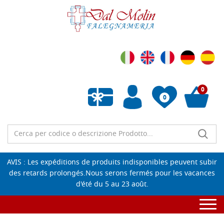
0
0
Liste de souhaits vide
AVIS : Les expéditions de produits indisponibles peuvent subir
des retards prolongés.Nous serons fermés pour les vacances
d'été du 5 au 23 août.
Togg
navi