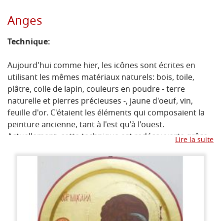
Anges
Technique:
Aujourd'hui comme hier, les icônes sont écrites en
utilisant les mêmes matériaux naturels: bois, toile,
plâtre, colle de lapin, couleurs en poudre - terre
naturelle et pierres précieuses -, jaune d'oeuf, vin,
feuille d'or. C'étaient les éléments qui composaient la
peinture ancienne, tant à l'est qu'à l'ouest.
Actuellement, cette technique est redécouverte grâce
Lire la suite
aux maîtres orientaux qui se sont rendus disponibles
pour enseigner ce que leur tradition a toujours
préservé et transmis.
L’importance de la récupération des techniques
anciennes découle de deux significations
fondamentales: premièrement, tous les matériaux ont
une signification symbolique, qui serait absente s’ils