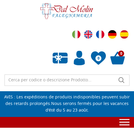
0
0
Liste de souhaits vide
AVIS : Les expéditions de produits indisponibles peuvent subir
des retards prolongés.Nous serons fermés pour les vacances
d'été du 5 au 23 août.
Togg
navi