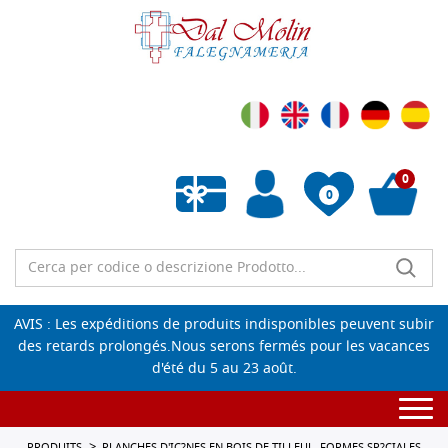
0
0
Liste de souhaits vide
AVIS : Les expéditions de produits indisponibles peuvent subir
des retards prolongés.Nous serons fermés pour les vacances
d'été du 5 au 23 août.
Togg
navi