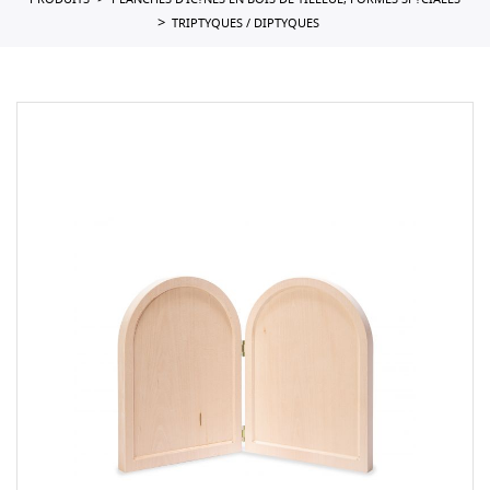
PRODUITS
PLANCHES D'IC?NES EN BOIS DE TILLEUL, FORMES SP?CIALES
TRIPTYQUES / DIPTYQUES