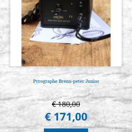
25x35 avec cadre creusée,brute
€ 59,60
ACHETER
Planche d'icône en tilleul,
Stocker: 0 - COD.
DIPTYQUE modèle L3, mesure
G30X40L3
30x40 avec cadre creusée,brute
€ 82,80
ACHETER
Pyrographe Brenn-peter Junior
€ 180,00
€ 171,00