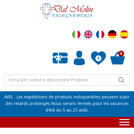
0
0
Liste de souhaits vide
AVIS : Les expéditions de produits indisponibles peuvent subir
des retards prolongés.Nous serons fermés pour les vacances
d'été du 5 au 23 août.
Togg
navi