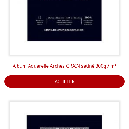
Album Aquarelle Arches GRAIN satiné 300g / m²
ACHETER