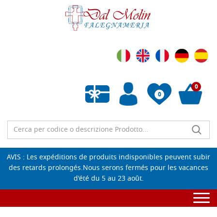
0
0
Liste de souhaits vide
AVIS : Les expéditions de produits indisponibles peuvent subir
des retards prolongés.Nous serons fermés pour les vacances
d'été du 5 au 23 août.
Togg
navi