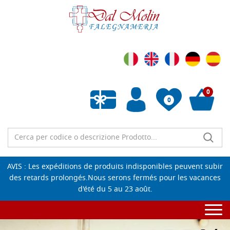
0
0
Liste de souhaits vide
AVIS : Les expéditions de produits indisponibles peuvent subir
des retards prolongés.Nous serons fermés pour les vacances
d'été du 5 au 23 août.
Togg
navi