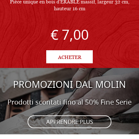
Pièce unique en bois d'ÉRABLE massif, largeur 32 cm,
L
hauteur 16 cm
€ 7,00
ACHETER
PROMOZIONI DAL MOLIN
Prodotti scontati fino al 50% Fine Serie
APPRENDRE PLUS