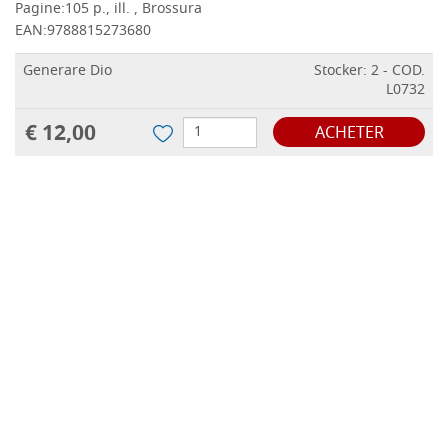
Pagine:
105 p., ill. , Brossura
EAN:
9788815273680
Generare Dio
Stocker: 2 - COD.
L0732
€ 12,00
ACHETER