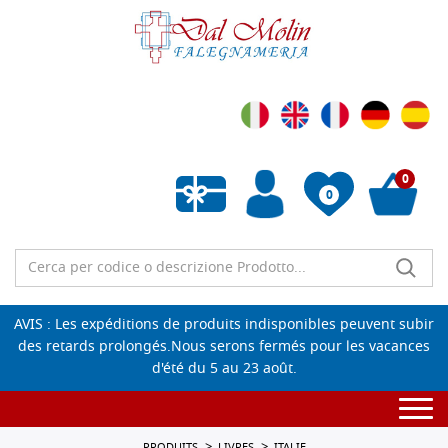
0
0
Liste de souhaits vide
AVIS : Les expéditions de produits indisponibles peuvent subir
des retards prolongés.Nous serons fermés pour les vacances
d'été du 5 au 23 août.
Togg
navi