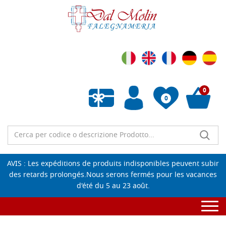
0
0
Wishlist vuota
AVIS : Les expéditions de produits indisponibles peuvent subir
des retards prolongés.Nous serons fermés pour les vacances
d'été du 5 au 23 août.
Togg
navi