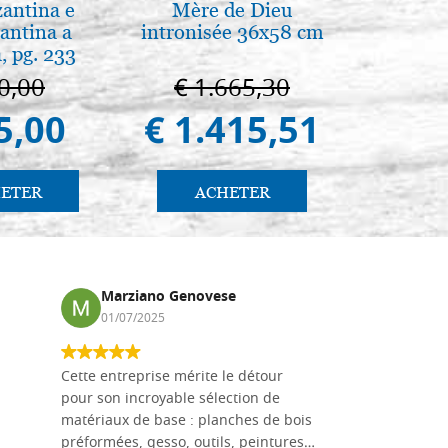
zantina e
Mère de Dieu
Il Duom
antina a
intronisée 36x58 cm
The Cathe
, pg. 233
0,00
€ 1.665,30
€ 1
5,00
€ 1.415,51
€ 9
ETER
ACHETER
AC
Marziano Genovese
Anna
01/07/2025
17/02
Cette entreprise mérite le détour
Les planche
pour son incroyable sélection de
achetées e
matériaux de base : planches de bois
une menuis
préformées, gesso, outils, peintures…
achalandée