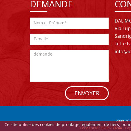
DEMANDE
CON
DAL MO
Via Lup
Sandrig
Tel. e 
info@ic
ENVOYER
2000-
20
Ce site utilise des cookies de profilage, également de tiers, po
Code fiscal: 00206730244 - Cap