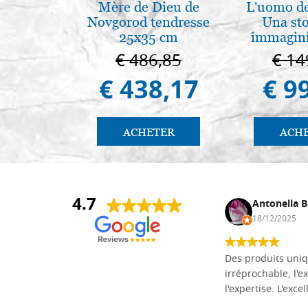
Mère de Dieu de
L'uomo de
Novgorod tendresse
Una sto
25x35 cm
immagini
€ 486,85
€ 14
€ 438,17
€ 9
ACHETER
ACH
4.7
Daniel Vandewalle
Antonella B
27/07/2017
18/12/2025
société fiable et correcte. Très bon
Des produits uniq
matériel.
irréprochable, l'ex
l'expertise. L'exce