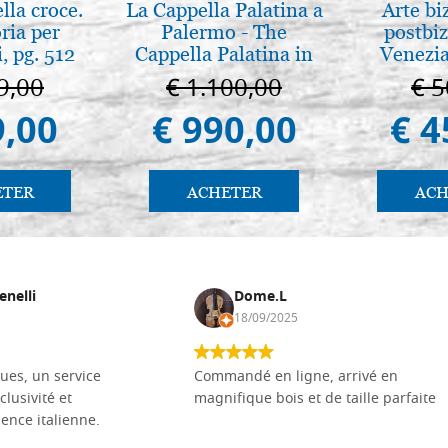
lla croce.
La Cappella Palatina a
Arte bi
ria per
Palermo - The
postbiz
, pg. 512
Cappella Palatina in
Venezia
Palermo
9,00
€ 1.100,00
€ 5
9,00
€ 990,00
€ 4
ETER
ACHETER
ACH
enelli
Dome.L
18/09/2025
ues, un service
Commandé en ligne, arrivé en
clusivité et
magnifique bois et de taille parfaite
llence italienne.