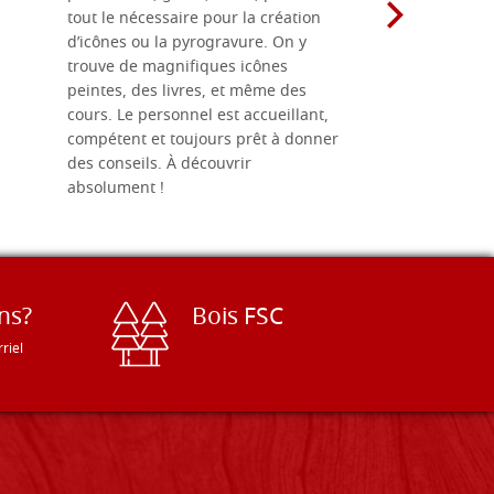
tout le nécessaire pour la création
rapport qu
d’icônes ou la pyrogravure. On y
dans une 
trouve de magnifiques icônes
dimensions
peintes, des livres, et même des
soigneusem
cours. Le personnel est accueillant,
dans les dé
compétent et toujours prêt à donner
des conseils. À découvrir
absolument !
ns?
Bois FSC
riel