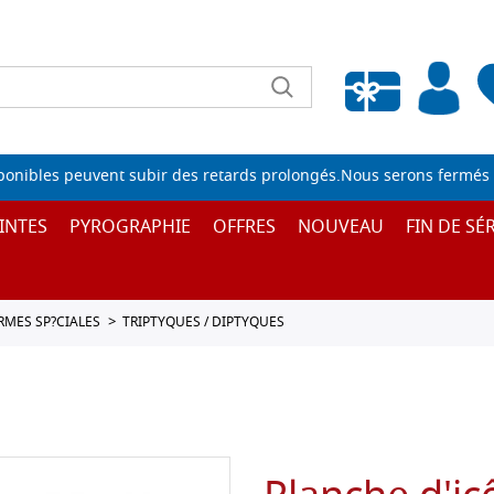
Liste de souhaits vide
sponibles peuvent subir des retards prolongés.Nous serons fermés 
INTES
PYROGRAPHIE
OFFRES
NOUVEAU
FIN DE SÉR
ORMES SP?CIALES
TRIPTYQUES / DIPTYQUES