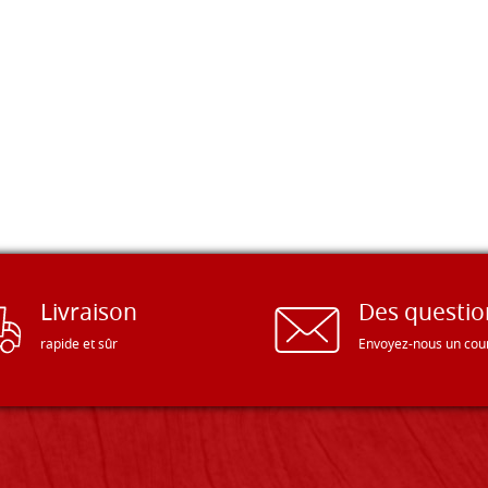
Livraison
Des questio
rapide et sûr
Envoyez-nous un cour