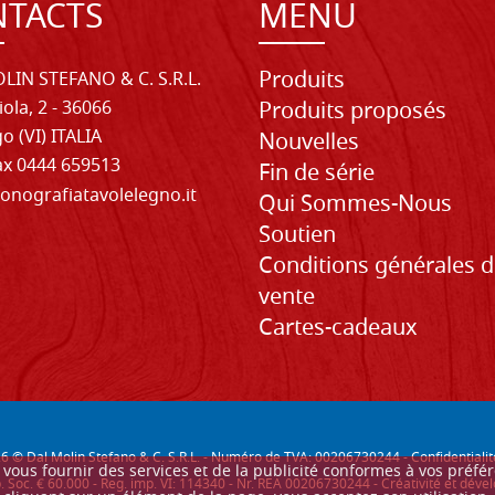
TACTS
MENU
Produits
LIN STEFANO & C. S.R.L.
iola, 2 - 36066
Produits proposés
o (VI) ITALIA
Nouvelles
Fax 0444 659513
Fin de série
onografiatavolelegno.it
Qui Sommes-Nous
Soutien
Conditions générales 
vente
Cartes-cadeaux
26
© Dal Molin Stefano & C. S.R.L. - Numéro de TVA: 00206730244 -
Confidentialit
ur vous fournir des services et de la publicité conformes à vos préf
. Soc. € 60.000 - Reg. imp. VI: 114340 - Nr. REA 00206730244 - Créativité et d