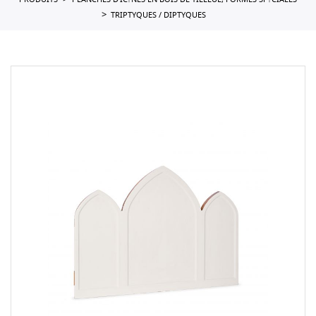
PRODUITS
PLANCHES D'IC?NES EN BOIS DE TILLEUL, FORMES SP?CIALES
TRIPTYQUES / DIPTYQUES