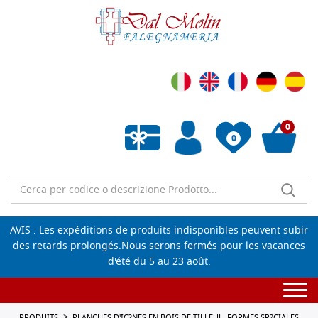
0
0
Liste de souhaits vide
AVIS : Les expéditions de produits indisponibles peuvent subir
des retards prolongés.Nous serons fermés pour les vacances
d'été du 5 au 23 août.
Togg
navi