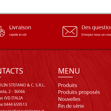
Livraison
Des questio
rapide et sûr
Envoyez-nous un cour
TACTS
MENU
Produits
LIN STEFANO & C. S.R.L.
iola, 2 - 36066
Produits proposés
o (VI) ITALIA
Nouvelles
Fax 0444 659513
Fin de série