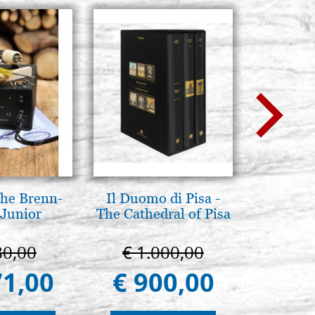
he Brenn-
Il Duomo di Pisa -
Luce del
 Junior
The Cathedral of Pisa
pg
80,00
€ 1.000,00
€ 
71,00
€ 900,00
€ 