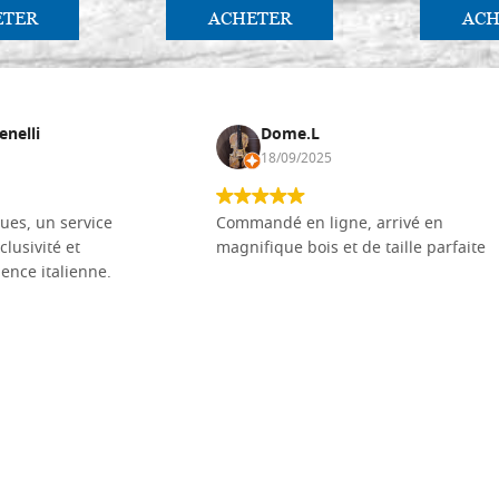
ETER
ACHETER
ACH
enelli
Dome.L
18/09/2025
ues, un service
Commandé en ligne, arrivé en
clusivité et
magnifique bois et de taille parfaite
llence italienne.