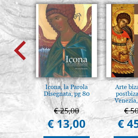
Icona, la Parola
Arte biz
Disegnata, pg 80
postbiz
Venezia,
€ 25,00
€ 5
€ 13,00
€ 4