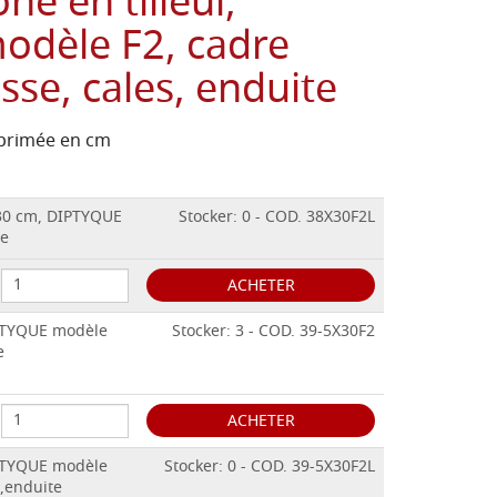
ne en tilleul,
dèle F2, cadre
sse, cales, enduite
exprimée en cm
x30 cm, DIPTYQUE
Stocker: 0 - COD. 38X30F2L
te
ACHETER
IPTYQUE modèle
Stocker: 3 - COD. 39-5X30F2
e
ACHETER
IPTYQUE modèle
Stocker: 0 - COD. 39-5X30F2L
s,enduite