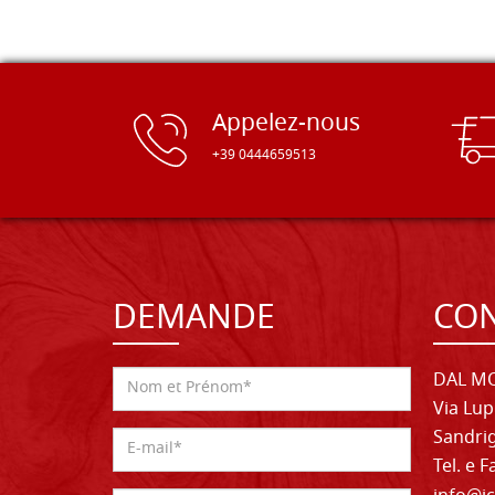
Appelez-nous
+39 0444659513
DEMANDE
CON
DAL MO
Via Lup
Sandrig
Tel. e 