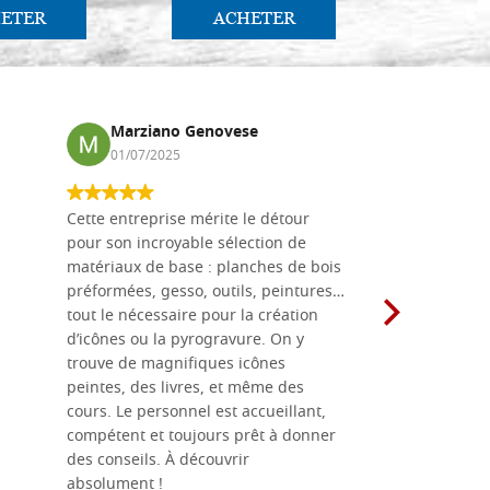
ETER
ACHETER
AC
Marziano Genovese
Anna
01/07/2025
17/02
Cette entreprise mérite le détour
Les planche
pour son incroyable sélection de
achetées e
matériaux de base : planches de bois
une menuis
préformées, gesso, outils, peintures…
achalandée
tout le nécessaire pour la création
rapport qu
d’icônes ou la pyrogravure. On y
dans une 
trouve de magnifiques icônes
dimensions
peintes, des livres, et même des
soigneusem
cours. Le personnel est accueillant,
dans les dé
compétent et toujours prêt à donner
des conseils. À découvrir
absolument !