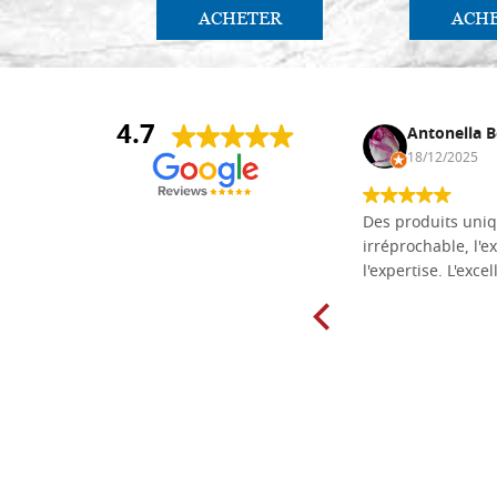
ACHETER
ACH
4.7
Daniel Vandewalle
Antonella B
27/07/2017
18/12/2025
société fiable et correcte. Très bon
Des produits uniq
matériel.
irréprochable, l'ex
l'expertise. L'exce