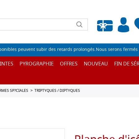
Liste de souhaits vide
sponibles peuvent subir des retards prolongés.Nous serons fermés 
INTES
PYROGRAPHIE
OFFRES
NOUVEAU
FIN DE SÉR
ORMES SP?CIALES
TRIPTYQUES / DIPTYQUES