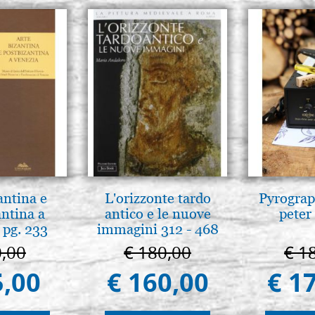
antina e
L'orizzonte tardo
Pyrograp
antina a
antico e le nuove
peter
 pg. 233
immagini 312 - 468
0,00
€ 180,00
€ 1
5,00
€ 160,00
€ 1