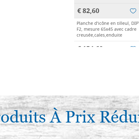
€ 82,60
Planche d'icône en tilleul, D
F2, mesure 65x45 avec cadre
creusée,cales,enduite
€ 154,60
oduits À Prix Rédu