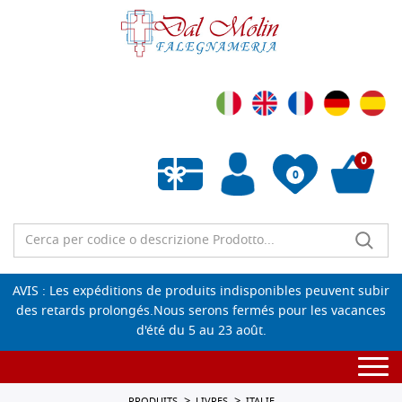
0
0
Liste de souhaits vide
AVIS : Les expéditions de produits indisponibles peuvent subir
des retards prolongés.Nous serons fermés pour les vacances
d'été du 5 au 23 août.
Togg
navi