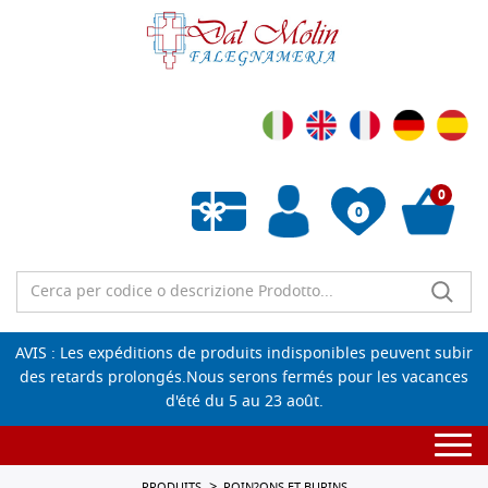
0
0
Liste de souhaits vide
AVIS : Les expéditions de produits indisponibles peuvent subir
des retards prolongés.Nous serons fermés pour les vacances
d'été du 5 au 23 août.
Togg
navi